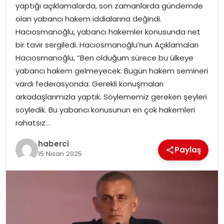
SAĞLIK
yaptığı açıklamalarda, son zamanlarda gündemde
olan yabancı hakem iddialarına değindi.
SIYASET
Hacıosmanoğlu, yabancı hakemler konusunda net
bir tavır sergiledi. Hacıosmanoğlu’nun Açıklamaları
SPOR
Hacıosmanoğlu, “Ben olduğum sürece bu ülkeye
yabancı hakem gelmeyecek. Bugün hakem semineri
TEKNOLOJI
vardı federasyonda. Gerekli konuşmaları
arkadaşlarımızla yaptık. Söylememiz gereken şeyleri
YAŞAM
söyledik. Bu yabancı konusunun en çok hakemleri
rahatsız…
haberci
Paylaş
15 Nisan 2025