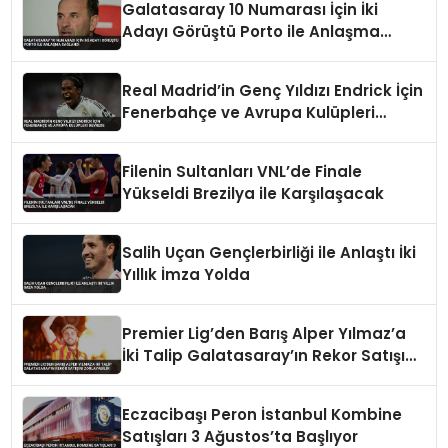
Galatasaray 10 Numarası İçin İki
Adayı Görüştü Porto ile Anlaşma
Sağlandı
Real Madrid’in Genç Yıldızı Endrick İçin
Fenerbahçe ve Avrupa Kulüpleri
Devrede
Filenin Sultanları VNL’de Finale
Yükseldi Brezilya ile Karşılaşacak
Salih Uçan Gençlerbirliği ile Anlaştı İki
Yıllık İmza Yolda
Premier Lig’den Barış Alper Yılmaz’a
İki Talip Galatasaray’ın Rekor Satışını
Zorlayabilir
Eczacibaşı Peron İstanbul Kombine
Satışları 3 Ağustos’ta Başlıyor