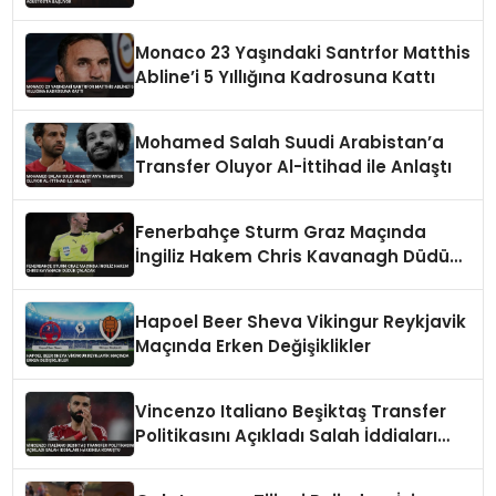
Monaco 23 Yaşındaki Santrfor Matthis
Abline’i 5 Yıllığına Kadrosuna Kattı
Mohamed Salah Suudi Arabistan’a
Transfer Oluyor Al-İttihad ile Anlaştı
Fenerbahçe Sturm Graz Maçında
İngiliz Hakem Chris Kavanagh Düdük
Çalacak
Hapoel Beer Sheva Vikingur Reykjavik
Maçında Erken Değişiklikler
Vincenzo Italiano Beşiktaş Transfer
Politikasını Açıkladı Salah İddiaları
Hakkında Konuştu