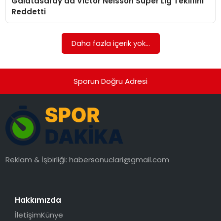
Galatasaray’da Victor Nelsson Süper Lig Teklifini
SAĞLIK
Reddetti
SIYASET
Daha fazla içerik yok...
SPOR
TEKNOLOJI
Sporun Doğru Adresi
YAŞAM
Reklam & İşbirliği:
habersonuclari@gmail.com
Hakkımızda
İletişim
Künye