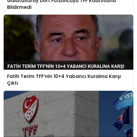
Galatasaray Dört Futbolcuyu TFF Kadrosuna
SAĞLIK
Bildirmedi
SIYASET
SPOR
TEKNOLOJI
YAŞAM
Fatih Terim TFF’nin 10+4 Yabancı Kuralına Karşı
Çıktı