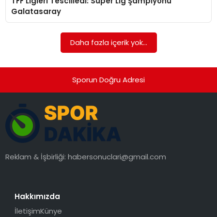
TFF Ligleri Tescilledi: Süper Lig Şampiyonu
SAĞLIK
Galatasaray
SIYASET
Daha fazla içerik yok...
SPOR
TEKNOLOJI
Sporun Doğru Adresi
YAŞAM
Reklam & İşbirliği:
habersonuclari@gmail.com
Hakkımızda
İletişim
Künye