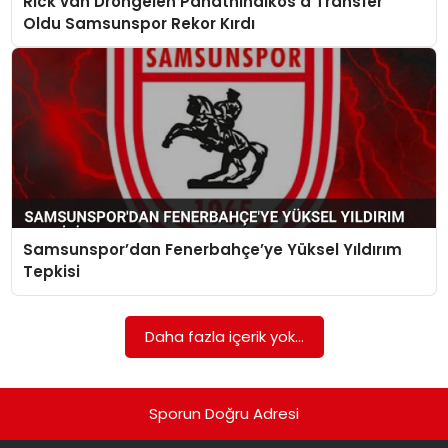
Rick van Drongelen Panathinaikos’a Transfer
SAĞLIK
Oldu Samsunspor Rekor Kırdı
SIYASET
SPOR
TEKNOLOJI
YAŞAM
Samsunspor’dan Fenerbahçe’ye Yüksel Yıldırım
Tepkisi
Daha fazla içerik yok...
Sporun Doğru Adresi