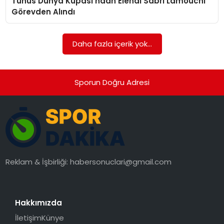
Tunus Dünya Kupası’ndan Elendi Sabri Lamouchi
SAĞLIK
Görevden Alındı
SIYASET
Daha fazla içerik yok...
SPOR
TEKNOLOJI
Sporun Doğru Adresi
YAŞAM
Reklam & İşbirliği:
habersonuclari@gmail.com
Hakkımızda
İletişim
Künye