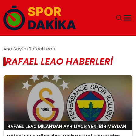
ANA SAYFA
Ana Sayfa
Rafael Leao
RAFAEL LEAO HABERLERI
GÜNDEM
DÜNYA
EĞITIM
EKONOMI
MAGAZIN