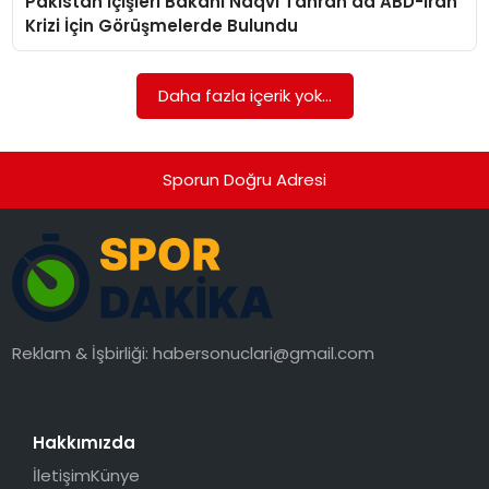
Pakistan İçişleri Bakanı Naqvi Tahran’da ABD-İran
SAĞLIK
Krizi İçin Görüşmelerde Bulundu
SIYASET
Daha fazla içerik yok...
SPOR
TEKNOLOJI
Sporun Doğru Adresi
YAŞAM
Reklam & İşbirliği:
habersonuclari@gmail.com
Hakkımızda
İletişim
Künye