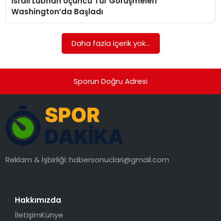
İsrail Lübnan Üçüncü Tur Görüşmeleri
SAĞLIK
Washington’da Başladı
SIYASET
Daha fazla içerik yok...
SPOR
TEKNOLOJI
Sporun Doğru Adresi
YAŞAM
Reklam & İşbirliği:
habersonuclari@gmail.com
Hakkımızda
İletişim
Künye