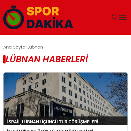
ANA SAYFA
Ana Sayfa
Lübnan
LÜBNAN HABERLERI
GÜNDEM
DÜNYA
EĞITIM
EKONOMI
MAGAZIN