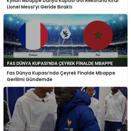
Kylian Mbappe Dünya Kupası Gol Rekorunu Kırdı
SAĞLIK
Lionel Messi’yi Geride Bıraktı
SIYASET
SPOR
TEKNOLOJI
YAŞAM
Fas Dünya Kupası’nda Çeyrek Finalde Mbappe
Gerilimi Gündemde