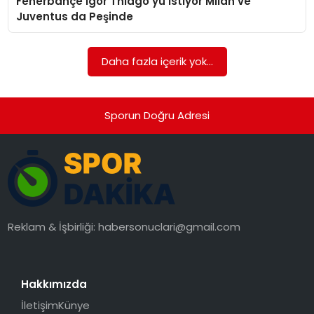
Fenerbahçe Igor Thiago’yu İstiyor Milan ve
SAĞLIK
Juventus da Peşinde
SIYASET
Daha fazla içerik yok...
SPOR
TEKNOLOJI
Sporun Doğru Adresi
YAŞAM
Reklam & İşbirliği:
habersonuclari@gmail.com
Hakkımızda
İletişim
Künye