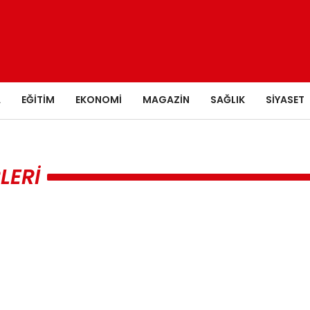
A
EĞITIM
EKONOMI
MAGAZIN
SAĞLIK
SIYASET
LERI