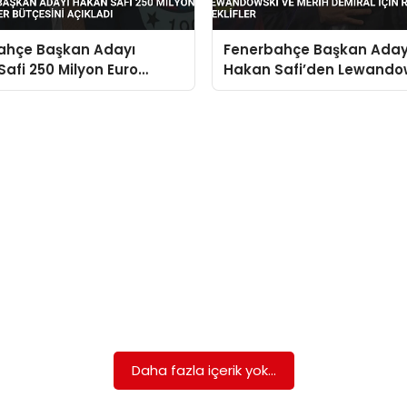
ahçe Başkan Adayı
Fenerbahçe Başkan Aday
afi 250 Milyon Euro
Hakan Safi’den Lewando
r Bütçesini Açıkladı
Merih Demiral İçin Resmi T
Daha fazla içerik yok...