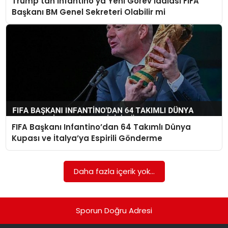
Trump’tan Infantino’ya Yeni Görev İddiası FIFA
SAĞLIK
Başkanı BM Genel Sekreteri Olabilir mi
SIYASET
SPOR
TEKNOLOJI
YAŞAM
FIFA Başkanı Infantino’dan 64 Takımlı Dünya
Kupası ve İtalya’ya Espirili Gönderme
Daha fazla içerik yok...
Sporun Doğru Adresi