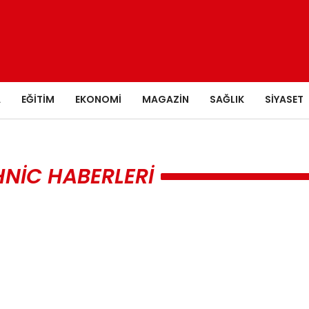
A
EĞITIM
EKONOMI
MAGAZIN
SAĞLIK
SIYASET
NIC HABERLERI