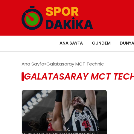
ANA SAYFA
GÜNDEM
DÜNY
Ana Sayfa
Galatasaray MCT Technic
GALATASARAY MCT TECH