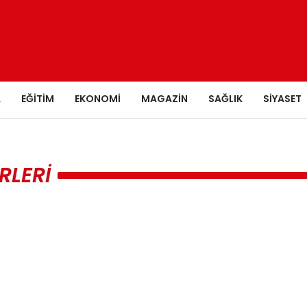
A
EĞITIM
EKONOMI
MAGAZIN
SAĞLIK
SIYASET
RLERI