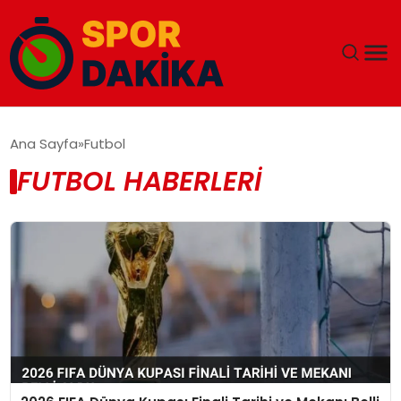
ANA SAYFA
Ana Sayfa
Futbol
FUTBOL HABERLERI
GÜNDEM
DÜNYA
EĞITIM
EKONOMI
MAGAZIN