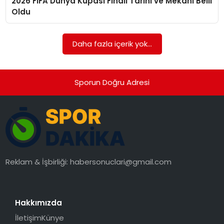
2026 FIFA Dünya Kupası Finali Tarihi ve Mekanı Belli
SAĞLIK
Oldu
SIYASET
Daha fazla içerik yok...
SPOR
TEKNOLOJI
Sporun Doğru Adresi
YAŞAM
Reklam & İşbirliği:
habersonuclari@gmail.com
Hakkımızda
İletişim
Künye