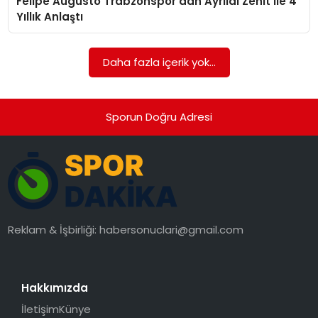
Felipe Augusto Trabzonspor’dan Ayrıldı Zenit İle 4
SAĞLIK
Yıllık Anlaştı
SIYASET
Daha fazla içerik yok...
SPOR
TEKNOLOJI
Sporun Doğru Adresi
YAŞAM
Reklam & İşbirliği:
habersonuclari@gmail.com
Hakkımızda
İletişim
Künye