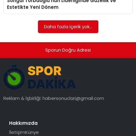
Songül Torbaoğlu’nun Liderliğinde Güzellik ve
SAĞLIK
Estetikte Yeni Dönem
SIYASET
Daha fazla içerik yok...
SPOR
TEKNOLOJI
Sporun Doğru Adresi
YAŞAM
Reklam & İşbirliği:
habersonuclari@gmail.com
Hakkımızda
İletişim
Künye