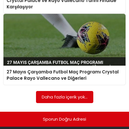
Crystal Palace ve Rayo Vallecano Tarihi Finalde
SAĞLIK
Karşılaşıyor
SIYASET
SPOR
TEKNOLOJI
YAŞAM
27 Mayıs Çarşamba Futbol Maç Programı Crystal
Palace Rayo Vallecano ve Diğerleri
Daha fazla içerik yok...
Sporun Doğru Adresi