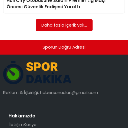
Hull City Otobüsüne Saldırı Premier Lig Maçı
SAĞLIK
Öncesi Güvenlik Endişesi Yarattı
SIYASET
Daha fazla içerik yok...
SPOR
TEKNOLOJI
Sporun Doğru Adresi
YAŞAM
Reklam & İşbirliği:
habersonuclari@gmail.com
Hakkımızda
İletişim
Künye