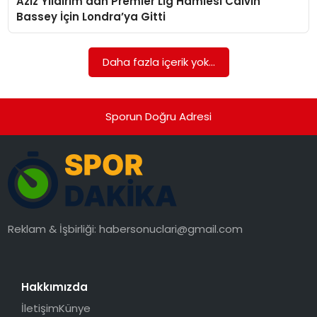
Aziz Yıldırım’dan Premier Lig Hamlesi Calvin
SAĞLIK
Bassey İçin Londra’ya Gitti
SIYASET
Daha fazla içerik yok...
SPOR
TEKNOLOJI
Sporun Doğru Adresi
YAŞAM
Reklam & İşbirliği:
habersonuclari@gmail.com
Hakkımızda
İletişim
Künye