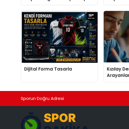
İçin Görünürlük Fırsatı
Doğru Mod
Dijital Forma Tasarla
Kızılay D
Arayanlar
Biri
Sporun Doğru Adresi