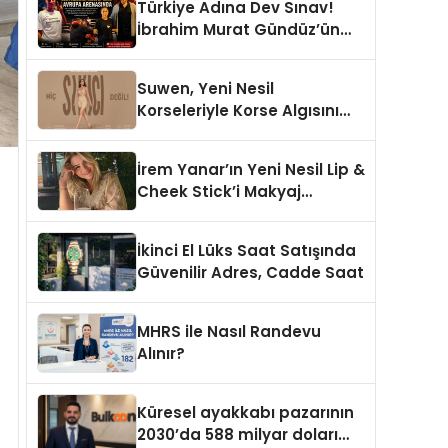
Türkiye Adına Dev Sınav!
İbrahim Murat Gündüz’ün
Desteklediği Milli Sporcu
Avrupa Arenasında
Suwen, Yeni Nesil
Korseleriyle Korse Algısını
Değiştiriyor
İrem Yanar’ın Yeni Nesil Lip &
Cheek Stick’i Makyaj
Çantalarının Vazgeçilmezi
Olmaya Aday
İkinci El Lüks Saat Satışında
Güvenilir Adres, Cadde Saat
MHRS ile Nasıl Randevu
Alınır?
Küresel ayakkabı pazarının
2030’da 588 milyar doları