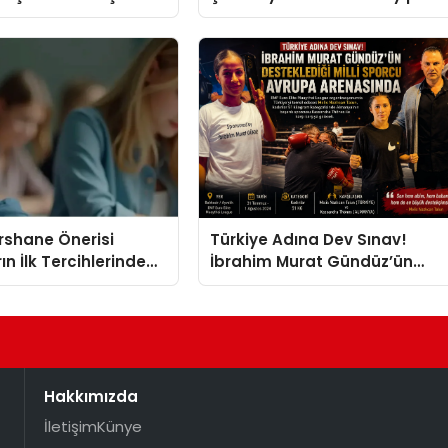
eller
Kasetler 1” Albümü 31
Temmuz’da Çıktı
ershane Önerisi
Türkiye Adına Dev Sınav!
ın İlk Tercihlerinden
İbrahim Murat Gündüz’ün
Desteklediği Milli Sporcu
Avrupa Arenasında
Hakkımızda
İletişim
Künye