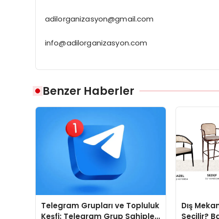
adilorganizasyon@gmail.com
info@adilorganizasyon.com
Benzer Haberler
Telegram Grupları ve Topluluk
Dış Mekan
Keşfi: Telegram Grup Sahipleri
Seçilir? B