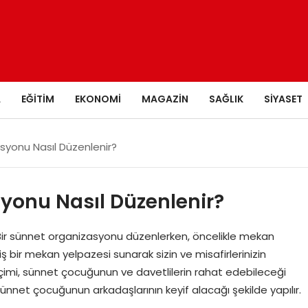
A
EĞITIM
EKONOMI
MAGAZIN
SAĞLIK
SIYASET
yonu Nasıl Düzenlenir?
yonu Nasıl Düzenlenir?
ir sünnet organizasyonu düzenlerken, öncelikle mekan
 bir mekan yelpazesi sunarak sizin ve misafirlerinizin
çimi, sünnet çocuğunun ve davetlilerin rahat edebileceği
sünnet çocuğunun arkadaşlarının keyif alacağı şekilde yapılır.