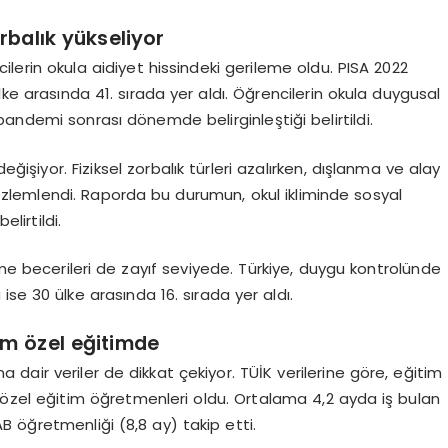
rbalık yükseliyor
ilerin okula aidiyet hissindeki gerileme oldu. PISA 2022
lke arasında 41. sırada yer aldı. Öğrencilerin okula duygusal
andemi sonrası dönemde belirginleştiği belirtildi.
eğişiyor. Fiziksel zorbalık türleri azalırken, dışlanma ve alay
 gözlemlendi. Raporda bu durumun, okul ikliminde sosyal
lirtildi.
tme becerileri de zayıf seviyede. Türkiye, duygu kontrolünde
 ise 30 ülke arasında 16. sırada yer aldı.
dam özel eğitimde
dair veriler de dikkat çekiyor. TÜİK verilerine göre, eğitim
ar özel eğitim öğretmenleri oldu. Ortalama 4,2 ayda iş bulan
B öğretmenliği (8,8 ay) takip etti.