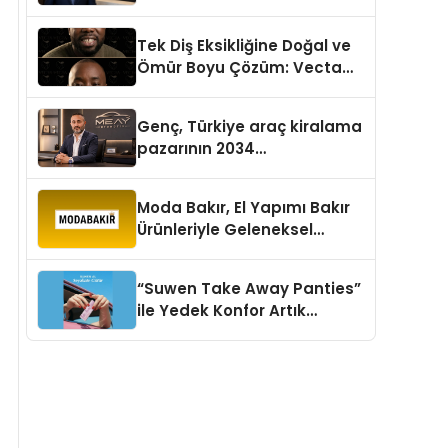
aşması bekleniyor
Tek Diş Eksikliğine Doğal ve
Ömür Boyu Çözüm: Vecta
Dental Clinic
Genç, Türkiye araç kiralama
pazarının 2034
projeksiyonlarını
değerlendirdi
Moda Bakır, El Yapımı Bakır
Ürünleriyle Geleneksel
Zanaatkârlığı Modern
Yaşam Alanlarına Taşıyor
“Suwen Take Away Panties”
ile Yedek Konfor Artık
Çantanızda!