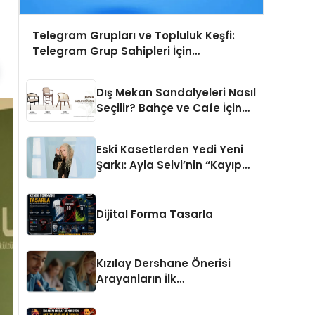
Telegram Grupları ve Topluluk Keşfi:
Telegram Grup Sahipleri İçin
Görünürlük Fırsatı
Dış Mekan Sandalyeleri Nasıl
Seçilir? Bahçe ve Cafe İçin
En Doğru Modeller
Eski Kasetlerden Yedi Yeni
Şarkı: Ayla Selvi’nin “Kayıp
Kasetler 1” Albümü 31
Temmuz’da Çıktı
Dijital Forma Tasarla
Kızılay Dershane Önerisi
Arayanların İlk
Tercihlerinden Biri