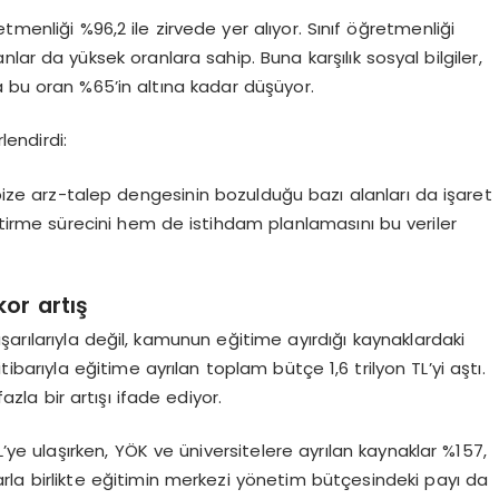
tmenliği %96,2 ile zirvede yer alıyor. Sınıf öğretmenliği
nlar da yüksek oranlara sahip. Buna karşılık sosyal bilgiler,
a bu oran %65’in altına kadar düşüyor.
lendirdi:
 bize arz-talep dengesinin bozulduğu bazı alanları da işaret
ştirme sürecini hem de istihdam planlamasını bu veriler
kor art
ış
arılarıyla değil, kamunun eğitime ayırdığı kaynaklardaki
itibarıyla eğitime ayrılan toplam bütçe 1,6 trilyon TL’yi aştı.
la bir artışı ifade ediyor​.
TL’ye ulaşırken, YÖK ve üniversitelere ayrılan kaynaklar %157,
arla birlikte eğitimin merkezi yönetim bütçesindeki payı da