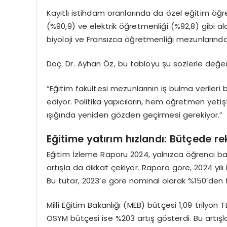
Kayıtlı istihdam oranlarında da özel eğitim öğre
(%90,9) ve elektrik öğretmenliği (%92,8) gibi ala
biyoloji ve Fransızca öğretmenliği mezunlarınd
Doç. Dr. Ayhan Öz, bu tabloyu şu sözlerle değer
“Eğitim fakültesi mezunlarının iş bulma verileri
ediyor. Politika yapıcıların, hem öğretmen yeti
ışığında yeniden gözden geçirmesi gerekiyor.”
Eğ
itime
yatırım hızlandı: Bütç
ede re
Eğitim İzleme Raporu 2024, yalnızca öğrenci baş
artışla da dikkat çekiyor. Rapora göre, 2024 yılı 
Bu tutar, 2023’e göre nominal olarak %150’den faz
Millî Eğitim Bakanlığı (MEB) bütçesi 1,09 trilyon 
ÖSYM bütçesi ise %203 artış gösterdi. Bu artışl