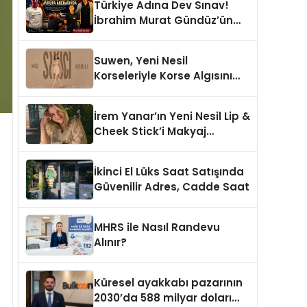
Türkiye Adına Dev Sınav!
İbrahim Murat Gündüz’ün
Desteklediği Milli Sporcu
Avrupa Arenasında
Suwen, Yeni Nesil
Korseleriyle Korse Algısını
Değiştiriyor
İrem Yanar’ın Yeni Nesil Lip &
Cheek Stick’i Makyaj
Çantalarının Vazgeçilmezi
Olmaya Aday
İkinci El Lüks Saat Satışında
Güvenilir Adres, Cadde Saat
MHRS ile Nasıl Randevu
Alınır?
Küresel ayakkabı pazarının
2030’da 588 milyar doları