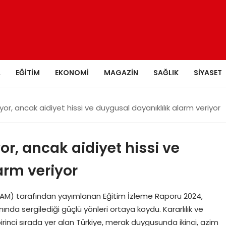
A
EĞITIM
EKONOMI
MAGAZIN
SAĞLIK
SIYASET
yor, ancak aidiyet hissi ve duygusal dayanıklılık alarm veriyor
or, ancak aidiyet hissi ve
arm veriyor
 (EPAM) tarafından yayımlanan Eğitim İzleme Raporu 2024,
ında sergilediği güçlü yönleri ortaya koydu. Kararlılık ve
rinci sırada yer alan Türkiye, merak duygusunda ikinci, azim