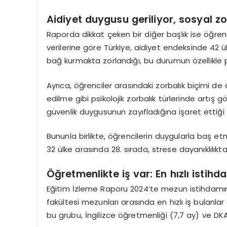
Aidiyet duygusu geriliyor, sosyal zo
Raporda dikkat çeken bir diğer başlık ise öğrenc
verilerine göre Türkiye, aidiyet endeksinde 42 ü
bağ kurmakta zorlandığı, bu durumun özellikle p
Ayrıca, öğrenciler arasındaki zorbalık biçimi de d
edilme gibi psikolojik zorbalık türlerinde artış
güvenlik duygusunun zayıfladığına işaret ettiği be
Bununla birlikte, öğrencilerin duygularla baş e
32 ülke arasında 28. sırada, strese dayanıklılıkta
Öğretmenlikte iş v
ar: En h
ızlı istih
Eğitim İzleme Raporu 2024’te mezun istihdamına 
fakültesi mezunları arasında en hızlı iş bulanl
bu grubu, İngilizce öğretmenliği (7,7 ay) ve DKA