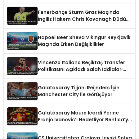
Fenerbahçe Sturm Graz Maçında
İngiliz Hakem Chris Kavanagh Düdük
Çalacak
Hapoel Beer Sheva Vikingur Reykjavik
Maçında Erken Değişiklikler
Vincenzo Italiano Beşiktaş Transfer
Politikasını Açıkladı Salah İddiaları
Hakkında Konuştu
Galatasaray Tijjani Reijnders İçin
Manchester City İle Görüşüyor
Galatasaray Mauro Icardi Yerine
Franjo Ivanovic’i Hedefliyor Benfica’ya
Teklif Hazırlığı
CS Universitatea Craiova Levski Sofya