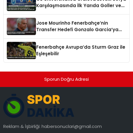
Karşılaşmasında İlk Yarıda Goller ve
Kartlar
Jose Mourinho Fenerbahçe’nin
Transfer Hedefi Gonzalo Garcia’ya
Veto Koydu
Fenerbahçe Avrupa’da Sturm Graz ile
Eşleşebilir
Sporun Doğru Adresi
Reklam & İşbirliği:
habersonuclari@gmail.com