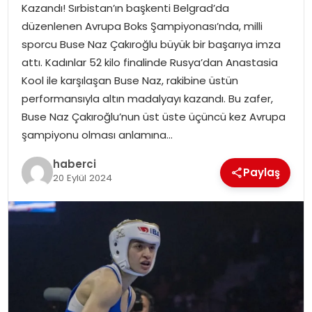
SAĞLIK
Kazandı! Sırbistan’ın başkenti Belgrad’da
düzenlenen Avrupa Boks Şampiyonası’nda, milli
SIYASET
sporcu Buse Naz Çakıroğlu büyük bir başarıya imza
attı. Kadınlar 52 kilo finalinde Rusya’dan Anastasia
SPOR
Kool ile karşılaşan Buse Naz, rakibine üstün
performansıyla altın madalyayı kazandı. Bu zafer,
TEKNOLOJI
Buse Naz Çakıroğlu’nun üst üste üçüncü kez Avrupa
şampiyonu olması anlamına…
YAŞAM
haberci
Paylaş
20 Eylül 2024