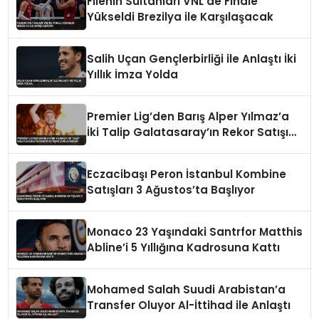
Filenin Sultanları VNL’de Finale
Yükseldi Brezilya ile Karşılaşacak
Salih Uçan Gençlerbirliği ile Anlaştı İki
Yıllık İmza Yolda
Premier Lig’den Barış Alper Yılmaz’a
İki Talip Galatasaray’ın Rekor Satışını
Zorlayabilir
Eczacibaşı Peron İstanbul Kombine
Satışları 3 Ağustos’ta Başlıyor
Monaco 23 Yaşındaki Santrfor Matthis
Abline’i 5 Yıllığına Kadrosuna Kattı
Mohamed Salah Suudi Arabistan’a
Transfer Oluyor Al-İttihad ile Anlaştı