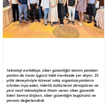
Teknoloji evrildikç
e, siber g
üvenliğin tanımı yeniden
yazılsa da insan işgücü hâlâ merkezde yer alıyor. 23
yıllık deneyimiyle k
ü
resel sat
ış
organizasyonlar
ı
n
ı
s
ı
f
ı
rdan in
ş
a eden, liderlik k
ü
lt
ü
rlerini d
ö
n
üş
t
ü
ren ve
yeni nesil teknolojilere ilham veren siber g
ü
venlik
lideri Semra Eri
ş
kon,
siber g
ü
venli
ğ
in bugününü ve
yarınını değerlendirdi.