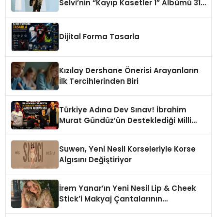
Selvi’nin “Kayıp Kasetler 1” Albümü 31
Temmuz’da Çıktı
Dijital Forma Tasarla
Kızılay Dershane Önerisi Arayanların
İlk Tercihlerinden Biri
Türkiye Adına Dev Sınav! İbrahim
Murat Gündüz’ün Desteklediği Milli
Sporcu Avrupa Arenasında
Suwen, Yeni Nesil Korseleriyle Korse
Algısını Değiştiriyor
İrem Yanar’ın Yeni Nesil Lip & Cheek
Stick’i Makyaj Çantalarının
Vazgeçilmezi Olmaya Aday