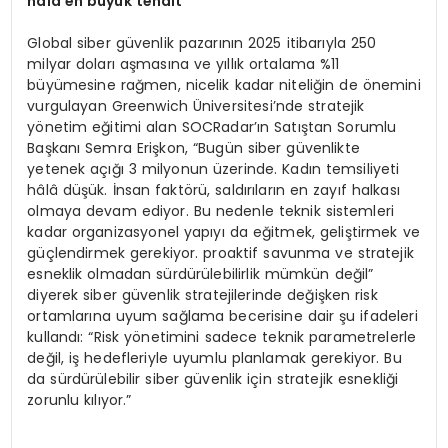
h
â
l
â
en b
ü
y
ü
k tehdit
”
Global siber güvenlik pazarının 2025 itibarıyla 250
milyar doları aşmasına ve yıllık ortalama %11
büyümesine rağmen, nicelik kadar niteliğin de önemini
vurgulayan Greenwich Üniversitesi’nde stratejik
yönetim eğitimi alan SOCRadar’ın Satıştan Sorumlu
Başkanı Semra Erişkon, “Bugün siber güvenlikte
yetenek açığı 3 milyonun üzerinde. Kadın temsiliyeti
hâlâ düşük. İnsan faktörü, saldırıların en zayıf halkası
olmaya devam ediyor. Bu nedenle teknik sistemleri
kadar organizasyonel yapıyı da eğitmek, geliştirmek ve
güçlendirmek gerekiyor. proaktif savunma ve stratejik
esneklik olmadan sürdürülebilirlik mümkün değil”
diyerek siber güvenlik stratejilerinde değişken risk
ortamlarına uyum sağlama becerisine dair şu ifadeleri
kullandı: “Risk yönetimini sadece teknik parametrelerle
değil, iş hedefleriyle uyumlu planlamak gerekiyor. Bu
da sürdürülebilir siber güvenlik için stratejik esnekliği
zorunlu kılıyor.”