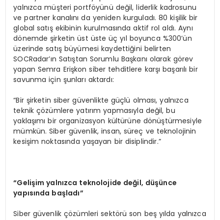
yalnızca müşteri portföyünü değil, liderlik kadrosunu
ve partner kanalını da yeniden kurguladı. 80 kişilik bir
global satış ekibinin kurulmasında aktif rol aldı. Aynı
dönemde şirketin üst üste üç yıl boyunca %300’ün
üzerinde satış büyümesi kaydettiğini belirten
SOCRadar’ın Satıştan Sorumlu Başkanı olarak görev
yapan Semra Erişkon siber tehditlere karşı başarılı bir
savunma için şunları aktardı:
“Bir şirketin siber güvenlikte güçlü olması, yalnızca
teknik çözümlere yatırım yapmasıyla değil, bu
yaklaşımı bir organizasyon kültürüne dönüştürmesiyle
mümkün. Siber güvenlik, insan, süreç ve teknolojinin
kesişim noktasında yaşayan bir disiplindir.”
“
Geli
ş
im yaln
ı
zca teknolojide de
ğ
il, d
üşü
nce
yap
ı
s
ı
nda ba
ş
lad
ı”
Siber güvenlik çözümleri sektörü son beş yılda yalnızca