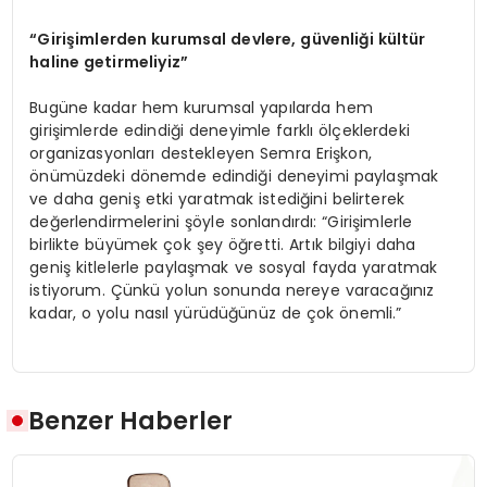
“Girişimlerden
kurumsal devlere, g
ü
venli
ğ
i k
ü
lt
ü
r
haline getirmeliyiz
”
Bugüne kadar hem kurumsal yapılarda hem
girişimlerde edindiği deneyimle farklı ölçeklerdeki
organizasyonları destekleyen Semra Erişkon,
önümüzdeki dönemde edindiği deneyimi paylaşmak
ve daha geniş etki yaratmak istediğini belirterek
değerlendirmelerini şöyle sonlandırdı: “Girişimlerle
birlikte büyümek çok şey öğretti. Artık bilgiyi daha
geniş kitlelerle paylaşmak ve sosyal fayda yaratmak
istiyorum. Çünkü yolun sonunda nereye varacağınız
kadar, o yolu nasıl yürüdüğünüz de çok önemli.”
Benzer Haberler