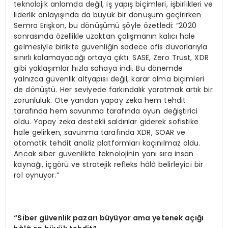
teknolojik anlamda değil, iş yapış biçimleri, işbirlikleri ve
liderlik anlayışında da büyük bir dönüşüm geçirirken
Semra Erişkon, bu dönüşümü şöyle özetledi: “2020
sonrasında özellikle uzaktan çalışmanın kalıcı hale
gelmesiyle birlikte güvenliğin sadece ofis duvarlarıyla
sınırlı kalamayacağı ortaya çıktı. SASE, Zero Trust, XDR
gibi yaklaşımlar hızla sahaya indi. Bu dönemde
yalnızca güvenlik altyapısı değil, karar alma biçimleri
de dönüştü. Her seviyede farkındalık yaratmak artık bir
zorunluluk. Öte yandan yapay zeka hem tehdit
tarafında hem savunma tarafında oyun değiştirici
oldu. Yapay zeka destekli saldırılar giderek sofistike
hale gelirken, savunma tarafında XDR, SOAR ve
otomatik tehdit analiz platformları kaçınılmaz oldu.
Ancak siber güvenlikte teknolojinin yanı sıra insan
kaynağı, içgörü ve stratejik refleks hâlâ belirleyici bir
rol oynuyor.”
“
Siber g
ü
venlik pazar
ı
b
ü
y
ü
yor ama yetenek a
çığı