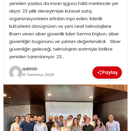
SAĞLIK
yeniden yazılsa da insan işgücü hâlâ merkezde yer
alıyor. 23 yıllık deneyimiyle küresel satış
SIYASET
organizasyonlarını sıfırdan inşa eden, liderlik
kültürlerini dönüştüren ve yeni nesil teknolojilere
SPOR
ilham veren siber güvenlik lideri Semra Erişkon, siber
güvenliğin bugününü ve yarınını değerlendirdi. Siber
TEKNOLOJI
güvenliğin geleceği, teknolojinin evrimiyle birlikte
yeniden tanımlanıyor. 23…
YAŞAM
admin
Paylaş
10 Temmuz 2025