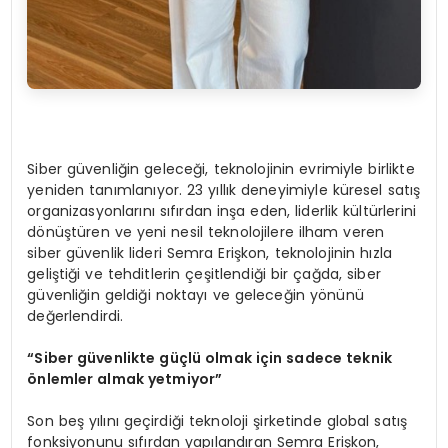
Siber güvenliğin geleceği, teknolojinin evrimiyle birlikte
yeniden tanımlanıyor. 23 yıllık deneyimiyle küresel satış
organizasyonlarını sıfırdan inşa eden, liderlik kültürlerini
dönüştüren ve yeni nesil teknolojilere ilham veren
siber güvenlik lideri Semra Erişkon, teknolojinin hızla
geliştiği ve tehditlerin çeşitlendiği bir çağda, siber
güvenliğin geldiği noktayı ve geleceğin yönünü
değerlendirdi.
“
Siber g
ü
venlikte g
üç
l
ü
olmak i
ç
in sadece teknik
ö
nlemler almak yetmiyor
”
Son beş yılını geçirdiği teknoloji şirketinde global satış
fonksiyonunu sıfırdan yapılandıran Semra Erişkon,