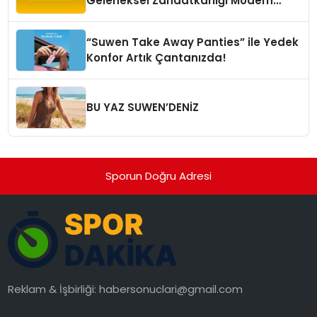
Geleneksel Zanaatkârlığı Modern
Yaşam Alanlarına Taşıyor
“Suwen Take Away Panties” ile Yedek
Konfor Artık Çantanızda!
BU YAZ SUWEN’DENİZ
Sporun Doğru Adresi
Reklam & İşbirliği:
habersonuclari@gmail.com