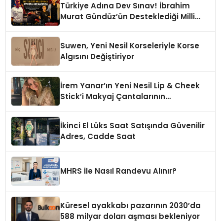
Türkiye Adına Dev Sınav! İbrahim
Murat Gündüz’ün Desteklediği Milli
Sporcu Avrupa Arenasında
Suwen, Yeni Nesil Korseleriyle Korse
Algısını Değiştiriyor
İrem Yanar’ın Yeni Nesil Lip & Cheek
Stick’i Makyaj Çantalarının
Vazgeçilmezi Olmaya Aday
İkinci El Lüks Saat Satışında Güvenilir
Adres, Cadde Saat
MHRS ile Nasıl Randevu Alınır?
Küresel ayakkabı pazarının 2030’da
588 milyar doları aşması bekleniyor