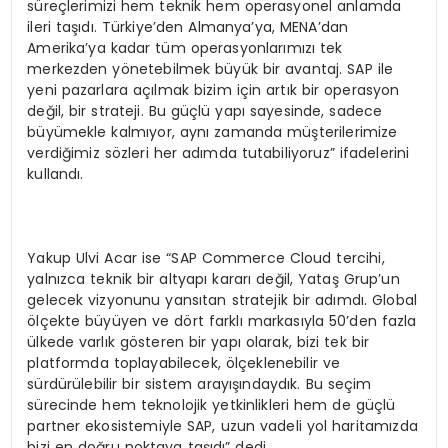
süreçlerimizi hem teknik hem operasyonel anlamda
ileri taşıdı. Türkiye’den Almanya’ya, MENA’dan
Amerika’ya kadar tüm operasyonlarımızı tek
merkezden yönetebilmek büyük bir avantaj. SAP ile
yeni pazarlara açılmak bizim için artık bir operasyon
değil, bir strateji. Bu güçlü yapı sayesinde, sadece
büyümekle kalmıyor, aynı zamanda müşterilerimize
verdiğimiz sözleri her adımda tutabiliyoruz” ifadelerini
kullandı.
Yakup Ulvi Acar ise “SAP Commerce Cloud tercihi,
yalnızca teknik bir altyapı kararı değil, Yataş Grup’un
gelecek vizyonunu yansıtan stratejik bir adımdı. Global
ölçekte büyüyen ve dört farklı markasıyla 50’den fazla
ülkede varlık gösteren bir yapı olarak, bizi tek bir
platformda toplayabilecek, ölçeklenebilir ve
sürdürülebilir bir sistem arayışındaydık. Bu seçim
sürecinde hem teknolojik yetkinlikleri hem de güçlü
partner ekosistemiyle SAP, uzun vadeli yol haritamızda
bizi en doğru noktaya taşıdı” dedi.