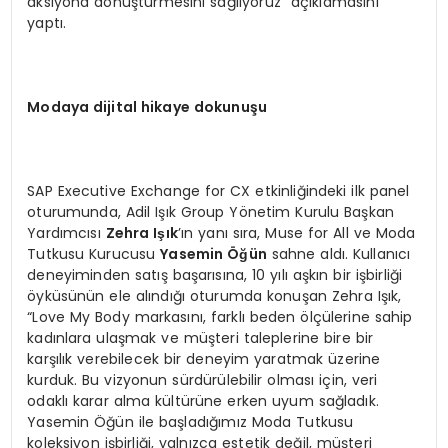
aksiyona dönüştürmesini sağlıyoruz” açıklamasını
yaptı.
Modaya dijital hikaye dokunuşu
SAP Executive Exchange for CX etkinliğindeki ilk panel
oturumunda, Adil Işık Group Yönetim Kurulu Başkan
Yardımcısı
Zehra Işık
’ın yanı sıra, Muse for All ve Moda
Tutkusu Kurucusu
Yasemin Öğün
sahne aldı. Kullanıcı
deneyiminden satış başarısına, 10 yılı aşkın bir işbirliği
öyküsünün ele alındığı oturumda konuşan Zehra Işık,
“Love My Body markasını, farklı beden ölçülerine sahip
kadınlara ulaşmak ve müşteri taleplerine bire bir
karşılık verebilecek bir deneyim yaratmak üzerine
kurduk. Bu vizyonun sürdürülebilir olması için, veri
odaklı karar alma kültürüne erken uyum sağladık.
Yasemin Öğün ile başladığımız Moda Tutkusu
koleksiyon işbirliği, yalnızca estetik değil, müşteri