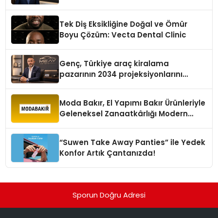
Tek Diş Eksikliğine Doğal ve Ömür
Boyu Çözüm: Vecta Dental Clinic
Genç, Türkiye araç kiralama
pazarının 2034 projeksiyonlarını
değerlendirdi
Moda Bakır, El Yapımı Bakır Ürünleriyle
Geleneksel Zanaatkârlığı Modern
Yaşam Alanlarına Taşıyor
“Suwen Take Away Panties” ile Yedek
Konfor Artık Çantanızda!
Sporun Doğru Adresi