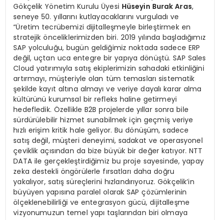
Gökçelik Yönetim Kurulu Üyesi
Hüseyin Burak Aras
,
seneye 50. yıllarını kutlayacaklarını vurguladı ve
“Üretim tecrübemizi dijitalleşmeyle birleştirmek en
stratejik önceliklerimizden biri. 2019 yılında başladığımız
SAP yolculuğu, bugün geldiğimiz noktada sadece ERP
değil, uçtan uca entegre bir yapıya dönüştü. SAP Sales
Cloud yatırımıyla satış ekiplerimizin sahadaki etkinliğini
artırmayı, müşteriyle olan tüm temasları sistematik
şekilde kayıt altına almayı ve veriye dayalı karar alma
kültürünü kurumsal bir refleks haline getirmeyi
hedefledik. Özellikle B2B projelerde yıllar sonra bile
sürdürülebilir hizmet sunabilmek için geçmiş veriye
hızlı erişim kritik hale geliyor. Bu dönüşüm, sadece
satış değil, müşteri deneyimi, sadakat ve operasyonel
çeviklik açısından da bize büyük bir değer katıyor. NTT
DATA ile gerçekleştirdiğimiz bu proje sayesinde, yapay
zeka destekli öngörülerle fırsatları daha doğru
yakalıyor, satış süreçlerini hızlandırıyoruz. Gökçelik’in
büyüyen yapısına paralel olarak SAP çözümlerinin
ölçeklenebilirliği ve entegrasyon gücü, dijitalleşme
vizyonumuzun temel yapı taşlarından biri olmaya