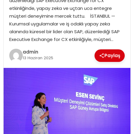
düzenlediği SAP Executive Exchange for CX
SAĞLIK
etkinliğinde, yapay zeka ve uçtan uca entegre
müşteri deneyimine mercek tuttu. İSTANBUL —
SIYASET
Kurumsal uygulamalar ve iş odaklı yapay zeka
alanında küresel bir lider olan SAP, düzenlediği SAP
SPOR
Executive Exchange for CX etkinliğiyle, müşteri…
TEKNOLOJI
admin
Paylaş
13 Haziran 2025
YAŞAM