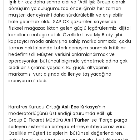
Işık
bir kez daha sahne aldı ve “Adil Işık Group olarak
dönüşüm yolculuğumuzda önceliğimiz her zaman
müşteri deneyimini daha sürdürülebilir ve erişilebilir
hale getirmek oldu. SAP CX çözümleri sayesinde
fiziksel mağazacılıktan gelen güçlü içgörülerimizi dijital
kanallarla entegre ettik. Özellikle Love My Body gibi
kapsayıcı moda anlayışına sahip markalarımızda, çoklu
temas noktalarında tutarlı deneyim sunmak kritik bir
hedefimizdi. Müşteri verisini anlamlandırmak ve
operasyonları bütüncül biçimde yönetmek adına çok
ciddi bir sıçrama yaşadık. Bu güçlü altyapının
markamızı yurt dışında da ileriye taşıyacağına
inanıyorum” dedi.
Haratres Kurucu Ortağı
Aslı Ece Kırkaya
’nın
moderatörlüğünü üstlendiği oturumda Adil Işık
Group E-Ticaret Müdürü
Anıl Türker
ise “Parça parça
ilerleyen sistemleri entegre etmeye ihtiyacımız vardı.
Özellikle müşteri taleplerini bütünsel değerlendiren,
çoklu kanal yönetimi sunan ve veriyle desteklenen bir