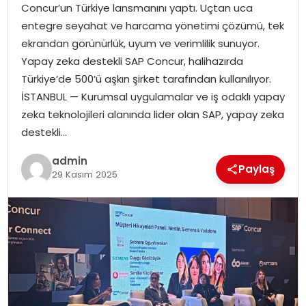
SAĞLIK
Concur’un Türkiye lansmanını yaptı. Uçtan uca
entegre seyahat ve harcama yönetimi çözümü, tek
SIYASET
ekrandan görünürlük, uyum ve verimlilik sunuyor.
Yapay zeka destekli SAP Concur, halihazırda
SPOR
Türkiye’de 500’ü aşkın şirket tarafından kullanılıyor.
İSTANBUL — Kurumsal uygulamalar ve iş odaklı yapay
TEKNOLOJI
zeka teknolojileri alanında lider olan SAP, yapay zeka
destekli…
YAŞAM
admin
Paylaş
29 Kasım 2025