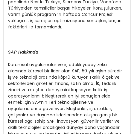
panelinde Nestle Türkiye, Siemens Türkiye, Vodafone
Türkiye’den temsilciler başarı hikayeleri konuşulurken,
yarım günlük program ‘4 haftada Concur Projesi’
yaklaşımı, iş süreçleri optimizasyonu sonuçları, başarı
faktörleri ile tamamlandı.
SAP Hakkında
Kurumsal uygulamalar ve iş odaklı yapay zeka
alanında küresel bir lider olan SAP, 50 yılı aşkın süredir
iş ve teknoloji arasında köprü kuruyor. Farklı ölçek ve
sektörlerden şirketler; finans, satın alma, İK, tedarik
zinciri ve müşteri deneyimini kapsayan kritik iş
operasyonlarını birleştirerek en iyi sonuçları elde
etmek için SAP’nin ileri teknolojilerine ve
uygulamalarına güveniyor. Müşteriler, iş ortakları,
çalışanlar ve düşünce liderlerinden oluşan geniş bir
küresel ağa sahip SAP; inovasyon, güvenilir veriler ve
akıllı teknolojiler aracılığıyla dünyayı daha yaşanabilir
kılmaya ve insan hayatını iyileştirmeye destek oluyor.