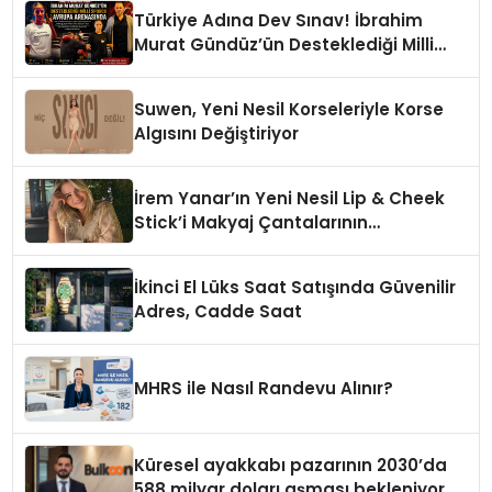
Türkiye Adına Dev Sınav! İbrahim
Murat Gündüz’ün Desteklediği Milli
Sporcu Avrupa Arenasında
Suwen, Yeni Nesil Korseleriyle Korse
Algısını Değiştiriyor
İrem Yanar’ın Yeni Nesil Lip & Cheek
Stick’i Makyaj Çantalarının
Vazgeçilmezi Olmaya Aday
İkinci El Lüks Saat Satışında Güvenilir
Adres, Cadde Saat
MHRS ile Nasıl Randevu Alınır?
Küresel ayakkabı pazarının 2030’da
588 milyar doları aşması bekleniyor