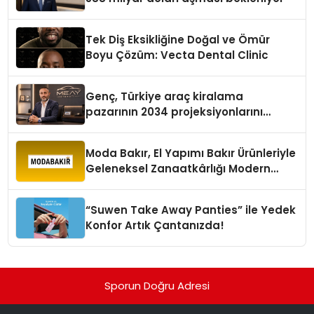
Tek Diş Eksikliğine Doğal ve Ömür
Boyu Çözüm: Vecta Dental Clinic
Genç, Türkiye araç kiralama
pazarının 2034 projeksiyonlarını
değerlendirdi
Moda Bakır, El Yapımı Bakır Ürünleriyle
Geleneksel Zanaatkârlığı Modern
Yaşam Alanlarına Taşıyor
“Suwen Take Away Panties” ile Yedek
Konfor Artık Çantanızda!
Sporun Doğru Adresi