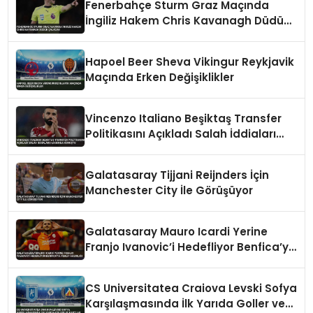
Fenerbahçe Sturm Graz Maçında
İngiliz Hakem Chris Kavanagh Düdük
Çalacak
Hapoel Beer Sheva Vikingur Reykjavik
Maçında Erken Değişiklikler
Vincenzo Italiano Beşiktaş Transfer
Politikasını Açıkladı Salah İddiaları
Hakkında Konuştu
Galatasaray Tijjani Reijnders İçin
Manchester City İle Görüşüyor
Galatasaray Mauro Icardi Yerine
Franjo Ivanovic’i Hedefliyor Benfica’ya
Teklif Hazırlığı
CS Universitatea Craiova Levski Sofya
Karşılaşmasında İlk Yarıda Goller ve