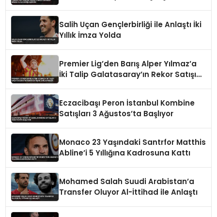
Salih Uçan Gençlerbirliği ile Anlaştı İki
Yıllık İmza Yolda
Premier Lig’den Barış Alper Yılmaz’a
İki Talip Galatasaray’ın Rekor Satışını
Zorlayabilir
Eczacibaşı Peron İstanbul Kombine
Satışları 3 Ağustos’ta Başlıyor
Monaco 23 Yaşındaki Santrfor Matthis
Abline’i 5 Yıllığına Kadrosuna Kattı
Mohamed Salah Suudi Arabistan’a
Transfer Oluyor Al-İttihad ile Anlaştı