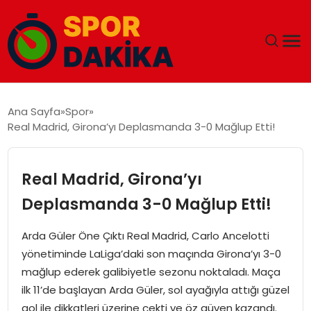
ANA SAYFA
Ana Sayfa
Spor
Real Madrid, Girona’yı Deplasmanda 3-0 Mağlup Etti!
GÜNDEM
DÜNYA
Real Madrid, Girona’yı
Deplasmanda 3-0 Mağlup Etti!
EĞITIM
Arda Güler Öne Çıktı Real Madrid, Carlo Ancelotti
EKONOMI
yönetiminde LaLiga’daki son maçında Girona’yı 3-0
mağlup ederek galibiyetle sezonu noktaladı. Maça
MAGAZIN
ilk 11’de başlayan Arda Güler, sol ayağıyla attığı güzel
gol ile dikkatleri üzerine çekti ve öz güven kazandı.