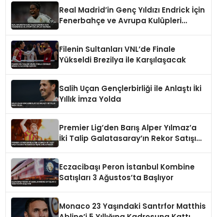
Real Madrid’in Genç Yıldızı Endrick İçin
Fenerbahçe ve Avrupa Kulüpleri
Devrede
Filenin Sultanları VNL’de Finale
Yükseldi Brezilya ile Karşılaşacak
Salih Uçan Gençlerbirliği ile Anlaştı İki
Yıllık İmza Yolda
Premier Lig’den Barış Alper Yılmaz’a
İki Talip Galatasaray’ın Rekor Satışını
Zorlayabilir
Eczacibaşı Peron İstanbul Kombine
Satışları 3 Ağustos’ta Başlıyor
Monaco 23 Yaşındaki Santrfor Matthis
Abline’i 5 Yıllığına Kadrosuna Kattı