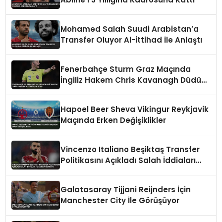
Mohamed Salah Suudi Arabistan’a
Transfer Oluyor Al-İttihad ile Anlaştı
Fenerbahçe Sturm Graz Maçında
İngiliz Hakem Chris Kavanagh Düdük
Çalacak
Hapoel Beer Sheva Vikingur Reykjavik
Maçında Erken Değişiklikler
Vincenzo Italiano Beşiktaş Transfer
Politikasını Açıkladı Salah İddiaları
Hakkında Konuştu
Galatasaray Tijjani Reijnders İçin
Manchester City İle Görüşüyor