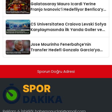
Galatasaray Mauro Icardi Yerine
Franjo Ivanovic’i Hedefliyor Benfica’ya
Teklif Hazırlığı
CS Universitatea Craiova Levski Sofya
Karşılaşmasında İlk Yarıda Goller ve
Kartlar
Jose Mourinho Fenerbahçe’nin
Transfer Hedefi Gonzalo Garcia’ya
Veto Koydu
Sporun Doğru Adresi
Reklam & İşbirliği:
habersonuclari@gmail.com