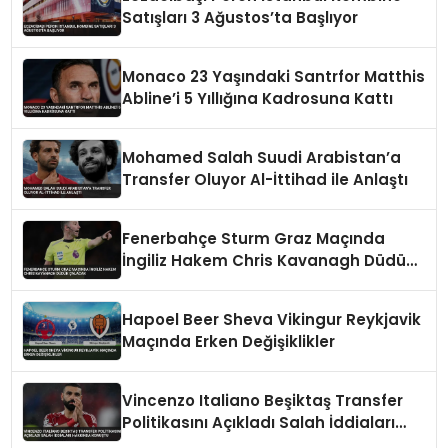
Satışları 3 Ağustos’ta Başlıyor
Monaco 23 Yaşındaki Santrfor Matthis
Abline’i 5 Yıllığına Kadrosuna Kattı
Mohamed Salah Suudi Arabistan’a
Transfer Oluyor Al-İttihad ile Anlaştı
Fenerbahçe Sturm Graz Maçında
İngiliz Hakem Chris Kavanagh Düdük
Çalacak
Hapoel Beer Sheva Vikingur Reykjavik
Maçında Erken Değişiklikler
Vincenzo Italiano Beşiktaş Transfer
Politikasını Açıkladı Salah İddiaları
Hakkında Konuştu