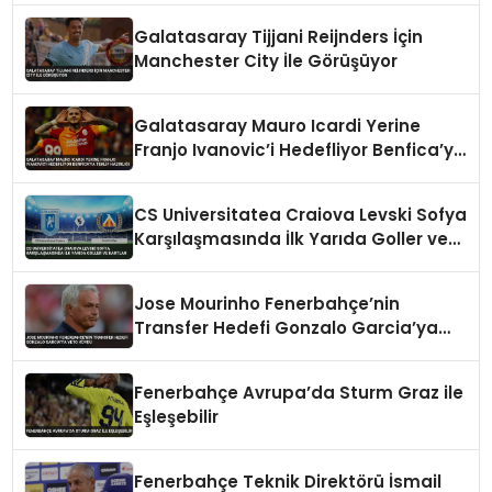
Galatasaray Tijjani Reijnders İçin
Manchester City İle Görüşüyor
Galatasaray Mauro Icardi Yerine
Franjo Ivanovic’i Hedefliyor Benfica’ya
Teklif Hazırlığı
CS Universitatea Craiova Levski Sofya
Karşılaşmasında İlk Yarıda Goller ve
Kartlar
Jose Mourinho Fenerbahçe’nin
Transfer Hedefi Gonzalo Garcia’ya
Veto Koydu
Fenerbahçe Avrupa’da Sturm Graz ile
Eşleşebilir
Fenerbahçe Teknik Direktörü İsmail