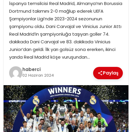
SAĞLIK
İspanya temsilcisi Real Madrid, Almanya’nın Borussia
Dortmund takımını 2-0 mağlup ederek UEFA
SIYASET
Şampiyonlar Ligi’nde 2023-2024 sezonunun
şampiyonu oldu. Dani Carvajal ve Vinicius Junior Attı
SPOR
Real Madrid’in şampiyonluğa taşıyan goller 74.
dakikada Dani Carvajal ve 83. dakikada Vinicius
TEKNOLOJI
Junior’dan geldi. İlk yarı golsüz sona ererken, ikinci
yarıda Real Madrid köşe vuruşundan…
YAŞAM
haberci
Paylaş
02 Haziran 2024