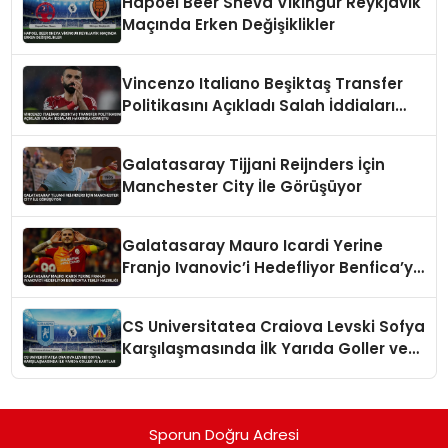
Hapoel Beer Sheva Vikingur Reykjavik
Maçında Erken Değişiklikler
Vincenzo Italiano Beşiktaş Transfer
Politikasını Açıkladı Salah İddiaları
Hakkında Konuştu
Galatasaray Tijjani Reijnders İçin
Manchester City İle Görüşüyor
Galatasaray Mauro Icardi Yerine
Franjo Ivanovic’i Hedefliyor Benfica’ya
Teklif Hazırlığı
CS Universitatea Craiova Levski Sofya
Karşılaşmasında İlk Yarıda Goller ve
Kartlar
Sporun Doğru Adresi