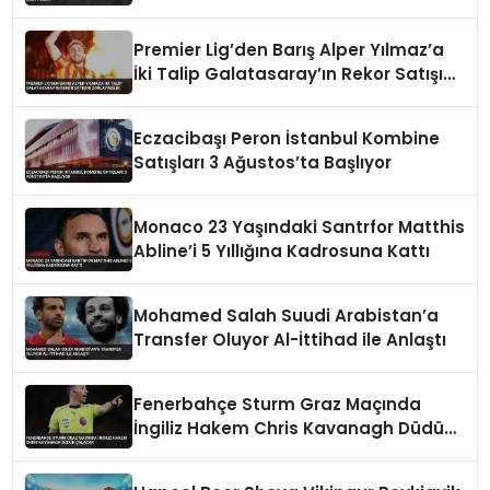
Premier Lig’den Barış Alper Yılmaz’a
İki Talip Galatasaray’ın Rekor Satışını
Zorlayabilir
Eczacibaşı Peron İstanbul Kombine
Satışları 3 Ağustos’ta Başlıyor
Monaco 23 Yaşındaki Santrfor Matthis
Abline’i 5 Yıllığına Kadrosuna Kattı
Mohamed Salah Suudi Arabistan’a
Transfer Oluyor Al-İttihad ile Anlaştı
Fenerbahçe Sturm Graz Maçında
İngiliz Hakem Chris Kavanagh Düdük
Çalacak