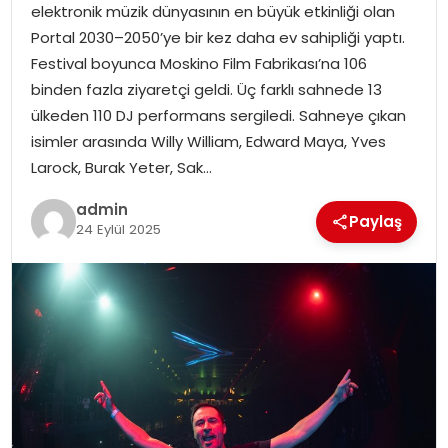
SAĞLIK
elektronik müzik dünyasının en büyük etkinliği olan
Portal 2030–2050’ye bir kez daha ev sahipliği yaptı.
SIYASET
Festival boyunca Moskino Film Fabrikası’na 106
binden fazla ziyaretçi geldi. Üç farklı sahnede 13
SPOR
ülkeden 110 DJ performans sergiledi. Sahneye çıkan
isimler arasında Willy William, Edward Maya, Yves
TEKNOLOJI
Larock, Burak Yeter, Sak…
admin
YAŞAM
Paylaş
24 Eylül 2025