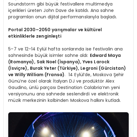
Soundstorm gibi büyük festivallere multimedya
içerikleri üreten John Dave de katıldı. Ana sahne
programları onun dijital performanslarıyla başladı.
Portal 2030–2050 yarışmalar ve kültürel
etkinliklerle zenginleşti
5–7 ve 12–14 Eylül hafta sonlarında ise festivalin ana
sahnesinde büyük isimler sahne aldı:
Edward Maya
(Romanya), Sak Noel (İspanya), Yves Larock
(İsviçre), Burak Yeter (Türkiye), Legroni (Gü
rcistan)
ve Willy William (Fransa)
. 14 Eylül’de, Moskova Şehir
Günü’ne özel olarak İtalyan DJ ve prodüktör Alex
Gaudino, ünlü parçası Destination Calabria’nın yeni
versiyonunu ana sahnede seslendirdi ve elektronik
müzik merkezinin kalbinden Moskova halkını kutladı.