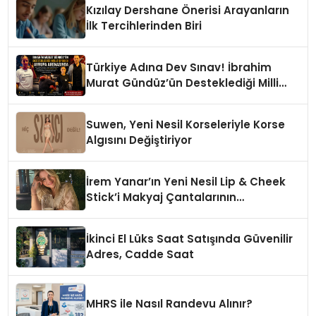
Kızılay Dershane Önerisi Arayanların
İlk Tercihlerinden Biri
Türkiye Adına Dev Sınav! İbrahim
Murat Gündüz’ün Desteklediği Milli
Sporcu Avrupa Arenasında
Suwen, Yeni Nesil Korseleriyle Korse
Algısını Değiştiriyor
İrem Yanar’ın Yeni Nesil Lip & Cheek
Stick’i Makyaj Çantalarının
Vazgeçilmezi Olmaya Aday
İkinci El Lüks Saat Satışında Güvenilir
Adres, Cadde Saat
MHRS ile Nasıl Randevu Alınır?