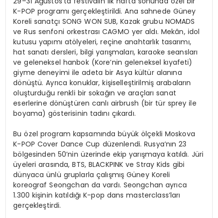
29–31 Ağustos’ta festivalin ilk hafta sonunda özel bir
K-POP programı gerçekleştirildi. Ana sahnede Güney
Koreli sanatçı SONG WON SUB, Kazak grubu NOMADS
ve Rus senfoni orkestrası CAGMO yer aldı. Mekân, idol
kutusu yapımı atölyeleri, reçine anahtarlık tasarımı,
hat sanatı dersleri, bilgi yarışmaları, karaoke seansları
ve geleneksel hanbok (Kore’nin geleneksel kıyafeti)
giyme deneyimi ile adeta bir Asya kültür alanına
dönüştü. Ayrıca konuklar, kişiselleştirilmiş arabaların
oluşturduğu renkli bir sokağın ve araçları sanat
eserlerine dönüştüren canlı airbrush (bir tür sprey ile
boyama) gösterisinin tadını çıkardı.
Bu özel program kapsamında büyük ölçekli Moskova
K-POP Cover Dance Cup düzenlendi. Rusya’nın 23
bölgesinden 50’nin üzerinde ekip yarışmaya katıldı. Jüri
üyeleri arasında, BTS, BLACKPINK ve Stray Kids gibi
dünyaca ünlü gruplarla çalışmış Güney Koreli
koreograf Seongchan da vardı. Seongchan ayrıca
1.300 kişinin katıldığı K-pop dans masterclass’ları
gerçekleştirdi.