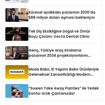
Küresel ayakkabı pazarının 2030’da
588 milyar doları aşması bekleniyor
Tek Diş Eksikliğine Doğal ve Ömür
Boyu Çözüm: Vecta Dental Clinic
Genç, Türkiye araç kiralama
pazarının 2034 projeksiyonlarını
değerlendirdi
Moda Bakır, El Yapımı Bakır Ürünleriyle
Geleneksel Zanaatkârlığı Modern
Yaşam Alanlarına Taşıyor
“Suwen Take Away Panties” ile Yedek
Konfor Artık Çantanızda!