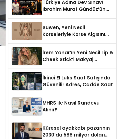
Türkiye Adına Dev Sınav!
İbrahim Murat Gündüz’ün
Desteklediği Milli Sporcu
Avrupa Arenasında
Suwen, Yeni Nesil
Korseleriyle Korse Algısını
Değiştiriyor
İrem Yanar’ın Yeni Nesil Lip &
Cheek Stick’i Makyaj
Çantalarının Vazgeçilmezi
Olmaya Aday
İkinci El Lüks Saat Satışında
Güvenilir Adres, Cadde Saat
MHRS ile Nasıl Randevu
Alınır?
Küresel ayakkabı pazarının
2030’da 588 milyar doları