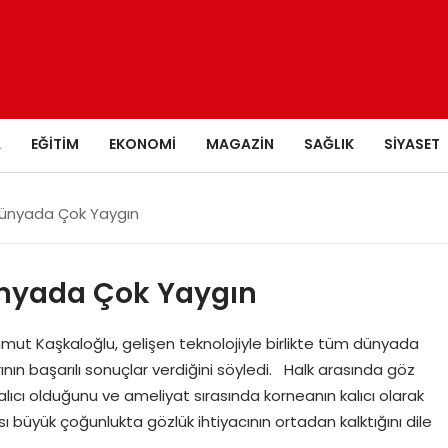
A
EĞITIM
EKONOMI
MAGAZIN
SAĞLIK
SIYASET
Dünyada Çok Yaygın
ünyada Çok Yaygın
mut Kaşkaloğlu, gelişen teknolojiyle birlikte tüm dünyada
nın başarılı sonuçlar verdiğini söyledi. Halk arasında göz
alıcı olduğunu ve ameliyat sırasında korneanın kalıcı olarak
sı büyük çoğunlukta gözlük ihtiyacının ortadan kalktığını dile