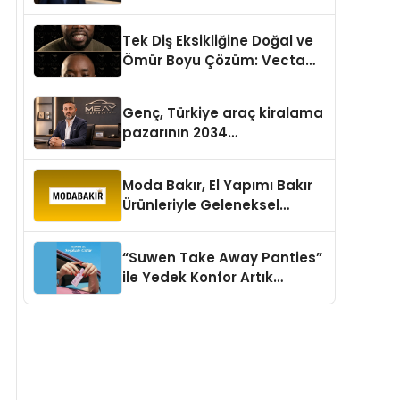
aşması bekleniyor
Tek Diş Eksikliğine Doğal ve
Ömür Boyu Çözüm: Vecta
Dental Clinic
Genç, Türkiye araç kiralama
pazarının 2034
projeksiyonlarını
değerlendirdi
Moda Bakır, El Yapımı Bakır
Ürünleriyle Geleneksel
Zanaatkârlığı Modern
Yaşam Alanlarına Taşıyor
“Suwen Take Away Panties”
ile Yedek Konfor Artık
Çantanızda!