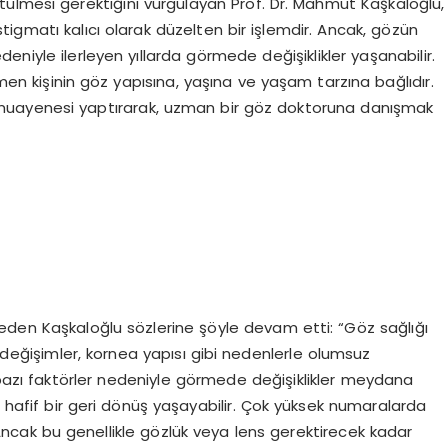
ülmesi gerektiğini vurgulayan Prof. Dr. Mahmut Kaşkaloğlu,
igmatı kalıcı olarak düzelten bir işlemdir. Ancak, gözün
niyle ilerleyen yıllarda görmede değişiklikler yaşanabilir.
 kişinin göz yapısına, yaşına ve yaşam tarzına bağlıdır.
z muayenesi yaptırarak, uzman bir göz doktoruna danışmak
eden Kaşkaloğlu sözlerine şöyle devam etti: “Göz sağlığı
l değişimler, kornea yapısı gibi nedenlerle olumsuz
 bazı faktörler nedeniyle görmede değişiklikler meydana
ı hafif bir geri dönüş yaşayabilir. Çok yüksek numaralarda
. Ancak bu genellikle gözlük veya lens gerektirecek kadar