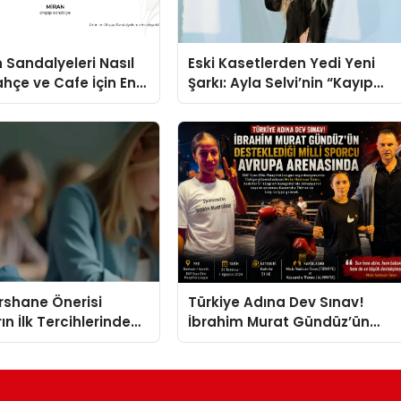
 Sandalyeleri Nasıl
Eski Kasetlerden Yedi Yeni
ahçe ve Cafe İçin En
Şarkı: Ayla Selvi’nin “Kayıp
eller
Kasetler 1” Albümü 31
Temmuz’da Çıktı
ershane Önerisi
Türkiye Adına Dev Sınav!
ın İlk Tercihlerinden
İbrahim Murat Gündüz’ün
Desteklediği Milli Sporcu
Avrupa Arenasında