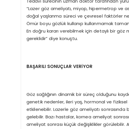
Tedavi sürecinin uzman doktor tarafından yürüt
“Lazer göz ameliyatı, miyop, hipermetrop ve ast
doğal yaşlanma süreci ve çevresel faktörler nede
Ömür boyu gözlük kullanıp kullanmamak tamamen
En doğru kararı verebilmek için detaylı bir gö
gereklidir” diye konuştu.
BAŞARILI SONUÇLAR VERİYOR
Göz sağlığının dinamik bir süreç olduğunu kayd
genetik nedenler, ileri yaş, hormonal ve fizikse
etkilenebilir. Lazerle göz ameliyatı sonrasında
gelebilir. Bazı hastalar, kornea ameliyat sonras
ameliyat sonrası küçük değişiklikler görülebilir