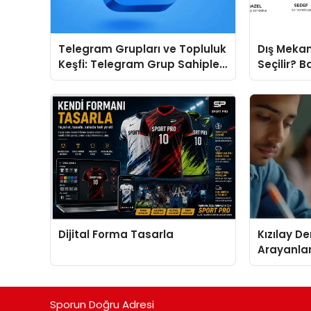
Telegram Grupları ve Topluluk
Dış Mekan
Keşfi: Telegram Grup Sahipleri
Seçilir? B
İçin Görünürlük Fırsatı
Doğru Mod
Dijital Forma Tasarla
Kızılay D
Arayanlar
Biri
Sporun Doğru Adresi