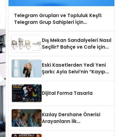
Telegram Grupları ve Topluluk Keşfi:
Telegram Grup Sahipleri İçin
Görünürlük Fırsatı
Dış Mekan Sandalyeleri Nasıl
Seçilir? Bahçe ve Cafe İçin
En Doğru Modeller
Eski Kasetlerden Yedi Yeni
Şarkı: Ayla Selvi’nin “Kayıp
Kasetler 1” Albümü 31
Temmuz’da Çıktı
Dijital Forma Tasarla
Kızılay Dershane Önerisi
Arayanların İlk
Tercihlerinden Biri