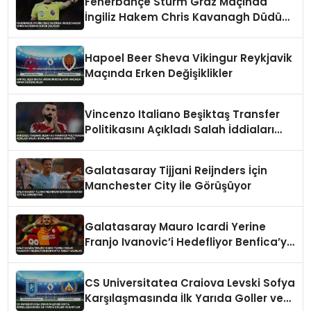
Fenerbahçe Sturm Graz Maçında
İngiliz Hakem Chris Kavanagh Düdük
Çalacak
Hapoel Beer Sheva Vikingur Reykjavik
Maçında Erken Değişiklikler
Vincenzo Italiano Beşiktaş Transfer
Politikasını Açıkladı Salah İddiaları
Hakkında Konuştu
Galatasaray Tijjani Reijnders İçin
Manchester City İle Görüşüyor
Galatasaray Mauro Icardi Yerine
Franjo Ivanovic’i Hedefliyor Benfica’ya
Teklif Hazırlığı
CS Universitatea Craiova Levski Sofya
Karşılaşmasında İlk Yarıda Goller ve