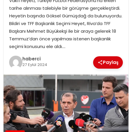
Vakfı heyeti, Türkiye Futbol Federasyonu’na erken
SAĞLIK
tarihe alınması talebiyle bir görüşme gerçekleştirdi.
Heyetin başında Göksel Gümüşdağ da bulunuyordu.
SIYASET
Bildiri ve TFF Başkanlık Seçimi Heyet, Riva’da TFF
Başkanı Mehmet Büyükekşi ile bir araya gelerek 18
SPOR
Temmuz’dan önce yapılması istenen başkanlık
seçimi konusunu ele aldı….
TEKNOLOJI
haberci
Paylaş
YAŞAM
27 Eylül 2024