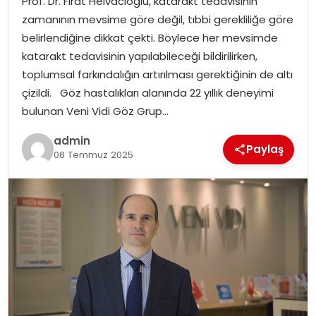
Prof. Dr. Fırat Helvacıoğlu, katarakt tedavisinin
SAĞLIK
zamanının mevsime göre değil, tıbbi gerekliliğe göre
belirlendiğine dikkat çekti. Böylece her mevsimde
SIYASET
katarakt tedavisinin yapılabileceği bildirilirken,
toplumsal farkındalığın artırılması gerektiğinin de altı
SPOR
çizildi. Göz hastalıkları alanında 22 yıllık deneyimi
bulunan Veni Vidi Göz Grup…
TEKNOLOJI
admin
Paylaş
YAŞAM
08 Temmuz 2025