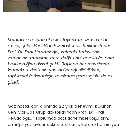
Katarakt ameliyatı olmak isteyenlere uzmanından
mesaj geldi. Veni Vidi G
ö
z Hastanesi hekimlerinden
Prof. Dr. Fı
rat Helvac
ıoğlu, katarakt tedavisinin
zamanının mevsime g
ö
re de
ğil, tıbbi gerekliliğe g
ö
re
belirlendiğine dikkat çekti. B
ö
ylece her mevsimde
katarakt tedavisinin yapılabileceği bildirilirken,
toplumsal farkı
ndal
ığın artırılması gerektiğinin de altı
çizildi.
Göz hastalıkları alanında 22 yıllık deneyimi bulunan
Veni Vidi Göz Grup doktorlarından Prof. Dr. Fırat
Helvacıoğlu, “Toplumda bazı dönemsel koşulların,
örneğin yaz aylarındaki sıcaklıkların, katarakt ameliyatı