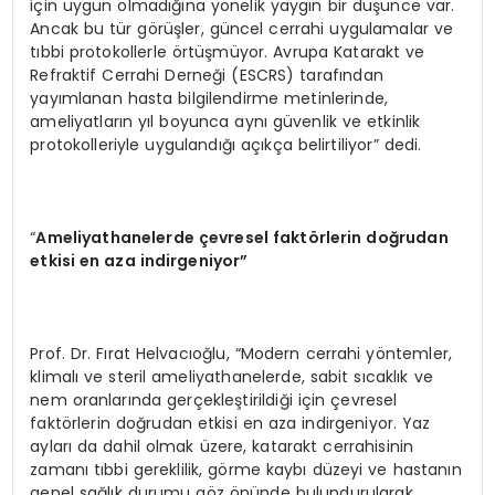
için uygun olmadığına yönelik yaygın bir düşünce var.
Ancak bu tür görüşler, güncel cerrahi uygulamalar ve
tıbbi protokollerle örtüşmüyor. Avrupa Katarakt ve
Refraktif Cerrahi Derneği (ESCRS) tarafından
yayımlanan hasta bilgilendirme metinlerinde,
ameliyatların yıl boyunca aynı güvenlik ve etkinlik
protokolleriyle uygulandığı açıkça belirtiliyor” dedi.
“
Ameliyathanelerde çevresel fakt
ö
rlerin doğrudan
etkisi en aza indirgeniyor”
Prof. Dr. Fırat Helvacıoğlu, “Modern cerrahi yöntemler,
klimalı ve steril ameliyathanelerde, sabit sıcaklık ve
nem oranlarında gerçekleştirildiği için çevresel
faktörlerin doğrudan etkisi en aza indirgeniyor. Yaz
ayları da dahil olmak üzere, katarakt cerrahisinin
zamanı tıbbi gereklilik, görme kaybı düzeyi ve hastanın
genel sağlık durumu göz önünde bulundurularak