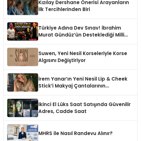
Kızılay Dershane Önerisi Arayanların
İlk Tercihlerinden Biri
Türkiye Adına Dev Sınav! İbrahim
Murat Gündüz’ün Desteklediği Milli
Sporcu Avrupa Arenasında
Suwen, Yeni Nesil Korseleriyle Korse
Algısını Değiştiriyor
İrem Yanar’ın Yeni Nesil Lip & Cheek
Stick’i Makyaj Çantalarının
Vazgeçilmezi Olmaya Aday
İkinci El Lüks Saat Satışında Güvenilir
Adres, Cadde Saat
MHRS ile Nasıl Randevu Alınır?