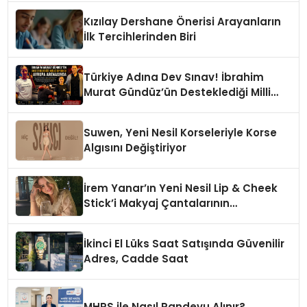
Kızılay Dershane Önerisi Arayanların
İlk Tercihlerinden Biri
Türkiye Adına Dev Sınav! İbrahim
Murat Gündüz’ün Desteklediği Milli
Sporcu Avrupa Arenasında
Suwen, Yeni Nesil Korseleriyle Korse
Algısını Değiştiriyor
İrem Yanar’ın Yeni Nesil Lip & Cheek
Stick’i Makyaj Çantalarının
Vazgeçilmezi Olmaya Aday
İkinci El Lüks Saat Satışında Güvenilir
Adres, Cadde Saat
MHRS ile Nasıl Randevu Alınır?