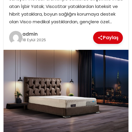
SAĞLIK
atan İşbir Yatak; ViscoStar yataklardan lateksit ve
hibrit yataklara, boyun sağlığını korumaya destek
SIYASET
olan Visco medikal yastıklardan, gençlere özel…
SPOR
admin
Paylaş
18 Eylül 2025
TEKNOLOJI
YAŞAM