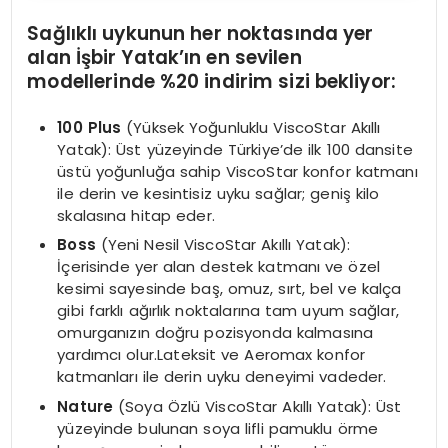
Sağlıklı uykunun her noktasında yer
alan İşbir
Yatak’ın en sevilen
modellerinde %20 indirim sizi bekliyor:
100 Plus
(Yüksek Yoğunluklu ViscoStar Akıllı
Yatak): Üst yüzeyinde Türkiye’de ilk 100 dansite
üstü yoğunluğa sahip ViscoStar konfor katmanı
ile derin ve kesintisiz uyku sağlar; geniş kilo
skalasına hitap eder.
Boss
(Yeni Nesil ViscoStar Akıllı Yatak):
İçerisinde yer alan destek katmanı ve özel
kesimi sayesinde baş, omuz, sırt, bel ve kalça
gibi farklı ağırlık noktalarına tam uyum sağlar,
omurganızın doğru pozisyonda kalmasına
yardımcı olur.Lateksit ve Aeromax konfor
katmanları ile derin uyku deneyimi vadeder.
Nature
(Soya Özlü ViscoStar Akıllı Yatak): Üst
yüzeyinde bulunan soya lifli pamuklu örme