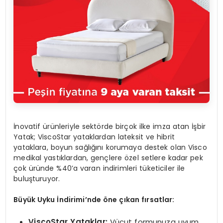
İnovatif ürünleriyle sektörde birçok ilke imza atan İşbir
Yatak; ViscoStar yataklardan lateksit ve hibrit
yataklara, boyun sağlığını korumaya destek olan Visco
medikal yastıklardan, gençlere özel setlere kadar pek
çok üründe %40’a varan indirimleri tüketiciler ile
buluşturuyor.
Büyük Uyku İndirimi’nde öne çı
kan
fırsatlar:
ViscoStar Yataklar:
Vücut formunuza uyum