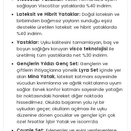
sağlayan ViscoStar yataklarda %40 indirim.
Lateksit ve Hibrit Yataklar:
Doğal lateksin ve
birbirinden bağımsız yayların sunduğu eşsiz
destekle üretilen lateksit ve hibrit yataklarda
%40 indirim.
Yastıklar:
Uyku kalitesini tamamlayan, baş ve
boyun sağlığını koruyan
visco teknolojisi
ile
üretilmiş tüm yastıklarda net %30 indirim.
Gen
çlerin Yıldızı
Gen
ç
Set:
Gençlerin ve
çiftlerin ihtiyaçlarına yönelik
Lyra Set
içinde yer
alan
Mina Yatak
, lateksit katmanı sayesinde
vücudun kıvrımlarına ve ağırlık noktalarına uyum
sağlar. Esnek konfor katmanı sayesinde yatağın
bir noktasındaki hareket diğer noktada
hissedilmez. Okulda başarının yolu iyi bir
uykudan geçer; okulların açılması ile uyku
düzenine dönen çocuklar ve gençler için çok
özel fırsatlar İşbir Yatak ve iscom’da.
Couple Set:
Evlenenler ve evini yenileyenlere