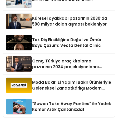
Küresel ayakkabı pazarının 2030’da
588 milyar doları aşması bekleniyor
Tek Diş Eksikliğine Doğal ve Ömür
Boyu Çözüm: Vecta Dental Clinic
Genç, Türkiye araç kiralama
pazarının 2034 projeksiyonlarını
değerlendirdi
Moda Bakır, El Yapımı Bakır Ürünleriyle
Geleneksel Zanaatkârlığı Modern
Yaşam Alanlarına Taşıyor
“Suwen Take Away Panties” ile Yedek
Konfor Artık Çantanızda!