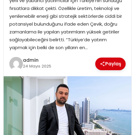
yerli ve yabancı yatırımcılar için Türkiye’nin sunduğu
SAĞLIK
fırsatlara dikkat çekti. Özellikle üretim, teknoloji ve
yenilenebilir enerji gibi stratejik sektörlerde ciddi bir
SIYASET
potansiyel bulunduğunu ifade eden Çevik, doğru
zamanlama ile yapılan yatırımların yüksek getiriler
SPOR
sağlayabileceğini belirtti. “Türkiye’de yatırım
yapmak için belki de son yılların en…
TEKNOLOJI
admin
Paylaş
YAŞAM
24 Mayıs 2025