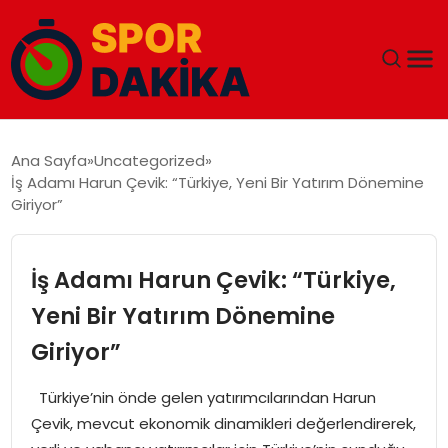
ANA SAYFA
Ana Sayfa
Uncategorized
İş Adamı Harun Çevik: “Türkiye, Yeni Bir Yatırım Dönemine
GÜNDEM
Giriyor”
DÜNYA
İş Adamı Harun Çevik: “Türkiye,
EĞITIM
Yeni Bir Yatırım Dönemine
Giriyor”
EKONOMI
Türkiye’nin önde gelen yatırımcılarından Harun
MAGAZIN
Çevik, mevcut ekonomik dinamikleri değerlendirerek,