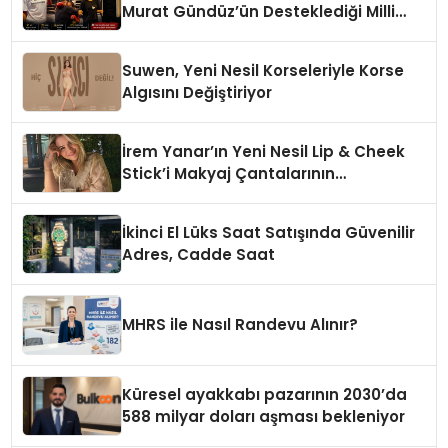
Murat Gündüz’ün Desteklediği Milli
Sporcu Avrupa Arenasında
Suwen, Yeni Nesil Korseleriyle Korse
Algısını Değiştiriyor
İrem Yanar’ın Yeni Nesil Lip & Cheek
Stick’i Makyaj Çantalarının
Vazgeçilmezi Olmaya Aday
İkinci El Lüks Saat Satışında Güvenilir
Adres, Cadde Saat
MHRS ile Nasıl Randevu Alınır?
Küresel ayakkabı pazarının 2030’da
588 milyar doları aşması bekleniyor