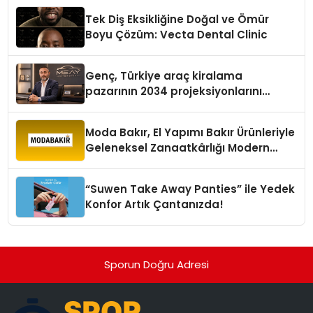
Tek Diş Eksikliğine Doğal ve Ömür
Boyu Çözüm: Vecta Dental Clinic
Genç, Türkiye araç kiralama
pazarının 2034 projeksiyonlarını
değerlendirdi
Moda Bakır, El Yapımı Bakır Ürünleriyle
Geleneksel Zanaatkârlığı Modern
Yaşam Alanlarına Taşıyor
“Suwen Take Away Panties” ile Yedek
Konfor Artık Çantanızda!
Sporun Doğru Adresi