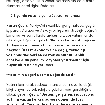
kar değil, orta ve uzun vadeli potansiyelin de dikkate
alınması gerektiğini ifade etti.
“Türkiye’nin Potansiyeli Göz Ardı Edilemez”
Harun Çevik
, Türkiye’nin özellikle genç nüfusu, güçlü
iç pazarı, Avrupa ve Asya’yı birleştiren stratejik coğrafi
konumu ve son yıllarda gelişen altyapı yatırımlarıyla
dikkat çektiğini vurguladı. “
Her kriz bir fırsat doğurur.
Türkiye şu an önemli bir dönüşüm sürecinden
geçiyor. Üretim ekonomisine geçiş, teknoloji
yatırımlarına verilen destek ve sürdürülebilir
enerjiye olan yönelim, vizyoner yatırımcılar için
büyük bir alan açıyor
” dedi.
“Yatırımın Değeri Katma Değerde Saklı”
Yatırımların artık sadece finansal sermaye ile değil,
bilgi, vizyon ve teknolojiyle şekillenmesi gerektiğine
dikkat çeken
Çevik
, “
Üreten, geliştiren, inovasyona
yatırım yapan herkes bu yeni dönemde fark
yaratacak. Türkiye’de artık sadece para koymak