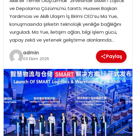
Akıllı Bir Temel Oluşturmak” zirvesinde SMART Lojistik
SAĞLIK
ve Depolama Çözümü’nü tanıttı. Huawei Başkan
Yardımcısı ve Akıllı Ulaşım İş Birimi CEO’su Ma Yue,
SIYASET
konuşmasında şirketin teknolojik yeniliğe bağlılığını
vurguladı. Ma Yue, iletişim ağları, bilgi işlem gücü,
SPOR
yapay zekâ ve yetenek geliştirme alanlarında…
TEKNOLOJI
admin
Paylaş
03 Ekim 2025
YAŞAM