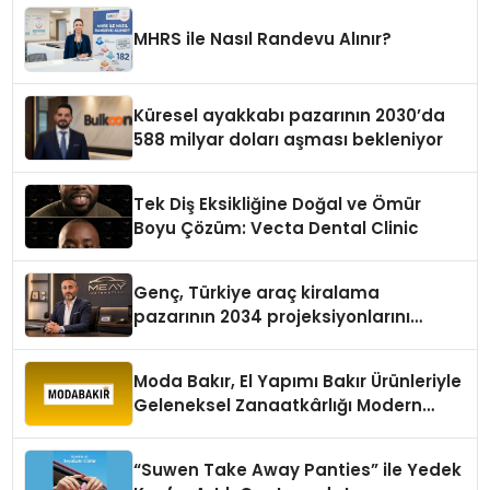
MHRS ile Nasıl Randevu Alınır?
Küresel ayakkabı pazarının 2030’da
588 milyar doları aşması bekleniyor
Tek Diş Eksikliğine Doğal ve Ömür
Boyu Çözüm: Vecta Dental Clinic
Genç, Türkiye araç kiralama
pazarının 2034 projeksiyonlarını
değerlendirdi
Moda Bakır, El Yapımı Bakır Ürünleriyle
Geleneksel Zanaatkârlığı Modern
Yaşam Alanlarına Taşıyor
“Suwen Take Away Panties” ile Yedek