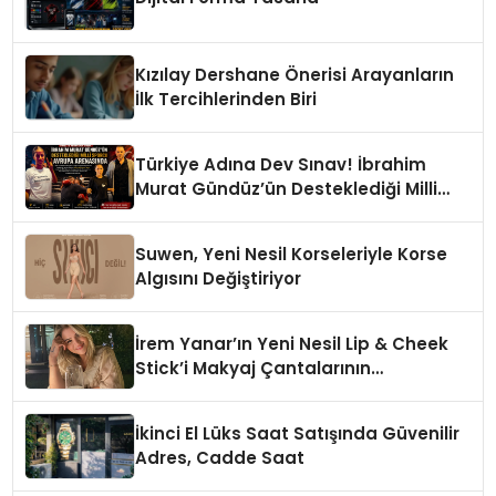
Kızılay Dershane Önerisi Arayanların
İlk Tercihlerinden Biri
Türkiye Adına Dev Sınav! İbrahim
Murat Gündüz’ün Desteklediği Milli
Sporcu Avrupa Arenasında
Suwen, Yeni Nesil Korseleriyle Korse
Algısını Değiştiriyor
İrem Yanar’ın Yeni Nesil Lip & Cheek
Stick’i Makyaj Çantalarının
Vazgeçilmezi Olmaya Aday
İkinci El Lüks Saat Satışında Güvenilir
Adres, Cadde Saat