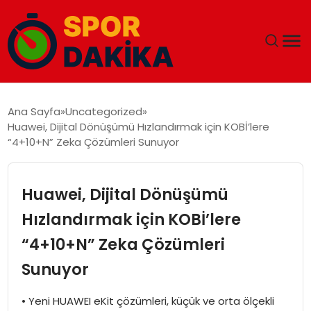
ANA SAYFA
Ana Sayfa
Uncategorized
Huawei, Dijital Dönüşümü Hızlandırmak için KOBİ’lere
GÜNDEM
“4+10+N” Zeka Çözümleri Sunuyor
DÜNYA
Huawei, Dijital Dönüşümü
EĞITIM
Hızlandırmak için KOBİ’lere
“4+10+N” Zeka Çözümleri
EKONOMI
Sunuyor
MAGAZIN
• Yeni HUAWEI eKit çözümleri, küçük ve orta ölçekli