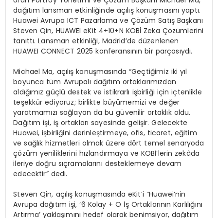
Ürün Portföy Yönetimi ve Çözüm Başkanı Michael Ma,
dağıtım lansman etkinliğinde açılış konuşmasını yaptı.
Huawei Avrupa ICT Pazarlama ve Çözüm Satış Başkanı
Steven Qin, HUAWEI eKit 4+10+N KOBİ Zeka Çözümlerini
tanıttı. Lansman etkinliği, Madrid’de düzenlenen
HUAWEI CONNECT 2025 konferansının bir parçasıydı.
Michael Ma, açılış konuşmasında “Geçtiğimiz iki yıl
boyunca tüm Avrupalı dağıtım ortaklarımızdan
aldığımız güçlü destek ve istikrarlı işbirliği için içtenlikle
teşekkür ediyoruz; birlikte büyümemizi ve değer
yaratmamızı sağlayan da bu güvenilir ortaklık oldu.
Dağıtım işi, iş ortakları sayesinde gelişir. Gelecekte
Huawei, işbirliğini derinleştirmeye, ofis, ticaret, eğitim
ve sağlık hizmetleri olmak üzere dört temel senaryoda
çözüm yeniliklerini hızlandırmaya ve KOBİ’lerin zekâda
ileriye doğru sıçramalarını desteklemeye devam
edecektir” dedi.
Steven Qin, açılış konuşmasında eKit’i “Huawei’nin
Avrupa dağıtım işi, ‘6 Kolay + O İş Ortaklarının Karlılığını
Artırma’ yaklaşımını hedef olarak benimsiyor, dağıtım