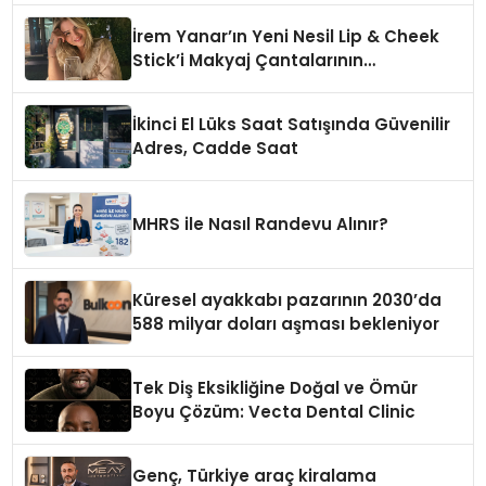
İrem Yanar’ın Yeni Nesil Lip & Cheek
Stick’i Makyaj Çantalarının
Vazgeçilmezi Olmaya Aday
İkinci El Lüks Saat Satışında Güvenilir
Adres, Cadde Saat
MHRS ile Nasıl Randevu Alınır?
Küresel ayakkabı pazarının 2030’da
588 milyar doları aşması bekleniyor
Tek Diş Eksikliğine Doğal ve Ömür
Boyu Çözüm: Vecta Dental Clinic
Genç, Türkiye araç kiralama