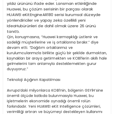
yıldız ürününü ifade eder. Lansman etkinliğinde
Huawei, bu çözüm serisinin bir parçası olarak
HUAWEI eKitEngineAR180 serisi kurumsal düzeyde
yönlendiriciler ve yapay zeka özellikli yeni
IdeaHubürünleri de dahil olmak üzere 26 ürünü
tanıttı.
Qin, konuşmasına, “Huawei karmaşıklığı üstlenir ve
sadeliği müşterilerine ve iş ortaklarına bırakır.” diye
devam etti. “Dağıtım ortaklarımız ve
kurulumcularımızla birlikte güçlü bir şekilde durmaktan,
kaynakları bir araya getirmekten ve KOBİ’lerin akıllı hale
gelmelerini tam anlamıyla desteklemekten gurur
duyuyoruz.”
Teknoloji Açığının Kapatılması
Avrupa’daki milyonlarca KOBİ’nin, bölgenin GSYİH’sine
önemli ölçüde katkıda bulunmasıyla Huawei, bu
işletmelerin ekonomide oynadığı önemli rolün
farkındadır. Yeni HUAWEI eKit Intelligence çözümleri,
verimliliği artıran ve büyümeyi destekleyen kullanımı