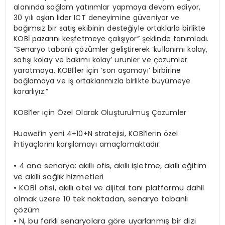
alanında sağlam yatırımlar yapmaya devam ediyor,
30 yılı aşkın lider ICT deneyimine güveniyor ve
bağımsız bir satış ekibinin desteğiyle ortaklarla birlikte
KOBİ pazarını keşfetmeye çalışıyor” şeklinde tanımladı.
“Senaryo tabanlı çözümler geliştirerek ‘kullanımı kolay,
satışı kolay ve bakımı kolay’ ürünler ve çözümler
yaratmaya, KOBİ’ler için ‘son aşamayı’ birbirine
bağlamaya ve iş ortaklarımızla birlikte büyümeye
kararlıyız.”
KOBİ’ler için Özel Olarak Oluşturulmuş Çözümler
Huawei’in yeni 4+10+N stratejisi, KOBİ’lerin özel
ihtiyaçlarını karşılamayı amaçlamaktadır:
•
4 ana senaryo: akıllı ofis, akıllı işletme, akıllı eğitim
ve akıllı sağlık hizmetleri
•
KOBİ ofisi, akıllı otel ve dijital tanı platformu dahil
olmak üzere 10 tek noktadan, senaryo tabanlı
çözüm
•
N, bu farklı senaryolara göre uyarlanmış bir dizi