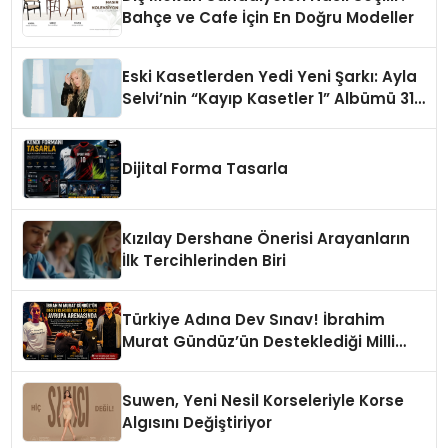
Bahçe ve Cafe İçin En Doğru Modeller
Eski Kasetlerden Yedi Yeni Şarkı: Ayla
Selvi’nin “Kayıp Kasetler 1” Albümü 31
Temmuz’da Çıktı
Dijital Forma Tasarla
Kızılay Dershane Önerisi Arayanların
İlk Tercihlerinden Biri
Türkiye Adına Dev Sınav! İbrahim
Murat Gündüz’ün Desteklediği Milli
Sporcu Avrupa Arenasında
Suwen, Yeni Nesil Korseleriyle Korse
Algısını Değiştiriyor