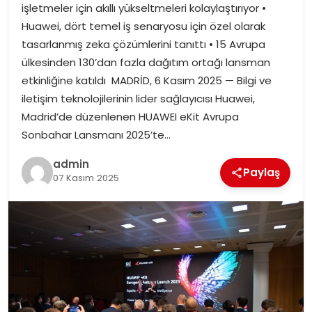
SAĞLIK
işletmeler için akıllı yükseltmeleri kolaylaştırıyor •
Huawei, dört temel iş senaryosu için özel olarak
SIYASET
tasarlanmış zeka çözümlerini tanıttı • 15 Avrupa
ülkesinden 130’dan fazla dağıtım ortağı lansman
SPOR
etkinliğine katıldı MADRİD, 6 Kasım 2025 — Bilgi ve
iletişim teknolojilerinin lider sağlayıcısı Huawei,
TEKNOLOJI
Madrid’de düzenlenen HUAWEI eKit Avrupa
Sonbahar Lansmanı 2025’te…
YAŞAM
admin
Paylaş
07 Kasım 2025