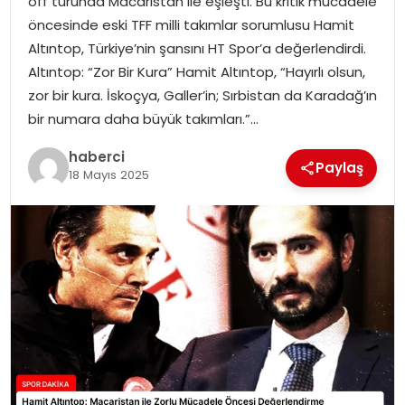
off turunda Macaristan ile eşleşti. Bu kritik mücadele
SAĞLIK
öncesinde eski TFF milli takımlar sorumlusu Hamit
Altıntop, Türkiye’nin şansını HT Spor’a değerlendirdi.
SIYASET
Altıntop: “Zor Bir Kura” Hamit Altıntop, “Hayırlı olsun,
zor bir kura. İskoçya, Galler’in; Sırbistan da Karadağ’ın
SPOR
bir numara daha büyük takımları.”…
TEKNOLOJI
haberci
Paylaş
18 Mayıs 2025
YAŞAM