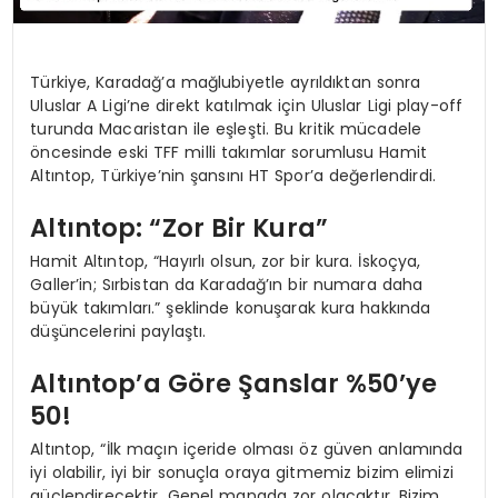
Türkiye, Karadağ’a mağlubiyetle ayrıldıktan sonra
Uluslar A Ligi’ne direkt katılmak için Uluslar Ligi play-off
turunda Macaristan ile eşleşti. Bu kritik mücadele
öncesinde eski TFF milli takımlar sorumlusu Hamit
Altıntop, Türkiye’nin şansını HT Spor’a değerlendirdi.
Altıntop: “Zor Bir Kura”
Hamit Altıntop, “Hayırlı olsun, zor bir kura. İskoçya,
Galler’in; Sırbistan da Karadağ’ın bir numara daha
büyük takımları.” şeklinde konuşarak kura hakkında
düşüncelerini paylaştı.
Altıntop’a Göre Şanslar %50’ye
50!
Altıntop, “İlk maçın içeride olması öz güven anlamında
iyi olabilir, iyi bir sonuçla oraya gitmemiz bizim elimizi
güçlendirecektir. Genel manada zor olacaktır. Bizim