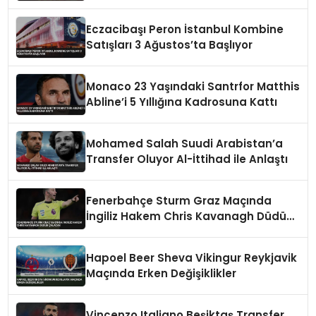
Zorlayabilir
Eczacibaşı Peron İstanbul Kombine
Satışları 3 Ağustos’ta Başlıyor
Monaco 23 Yaşındaki Santrfor Matthis
Abline’i 5 Yıllığına Kadrosuna Kattı
Mohamed Salah Suudi Arabistan’a
Transfer Oluyor Al-İttihad ile Anlaştı
Fenerbahçe Sturm Graz Maçında
İngiliz Hakem Chris Kavanagh Düdük
Çalacak
Hapoel Beer Sheva Vikingur Reykjavik
Maçında Erken Değişiklikler
Vincenzo Italiano Beşiktaş Transfer