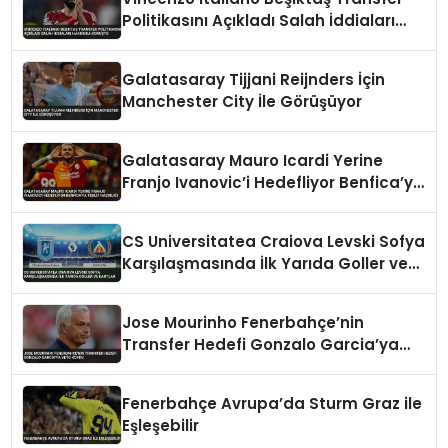
Politikasını Açıkladı Salah İddiaları
Hakkında Konuştu
Galatasaray Tijjani Reijnders İçin
Manchester City İle Görüşüyor
Galatasaray Mauro Icardi Yerine
Franjo Ivanovic’i Hedefliyor Benfica’ya
Teklif Hazırlığı
CS Universitatea Craiova Levski Sofya
Karşılaşmasında İlk Yarıda Goller ve
Kartlar
Jose Mourinho Fenerbahçe’nin
Transfer Hedefi Gonzalo Garcia’ya
Veto Koydu
Fenerbahçe Avrupa’da Sturm Graz ile
Eşleşebilir