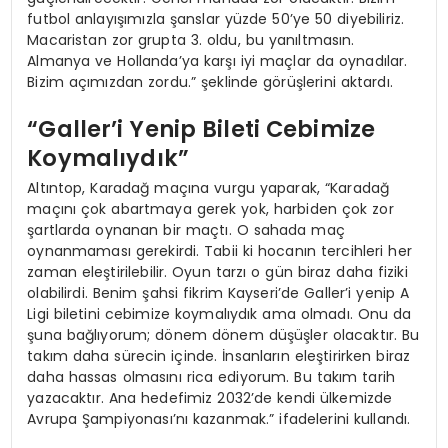
futbol anlayışımızla şanslar yüzde 50’ye 50 diyebiliriz.
Macaristan zor grupta 3. oldu, bu yanıltmasın.
Almanya ve Hollanda’ya karşı iyi maçlar da oynadılar.
Bizim açımızdan zordu.” şeklinde görüşlerini aktardı.
“Galler’i Yenip Bileti Cebimize
Koymalıydık”
Altıntop, Karadağ maçına vurgu yaparak, “Karadağ
maçını çok abartmaya gerek yok, harbiden çok zor
şartlarda oynanan bir maçtı. O sahada maç
oynanmaması gerekirdi. Tabii ki hocanın tercihleri her
zaman eleştirilebilir. Oyun tarzı o gün biraz daha fiziki
olabilirdi. Benim şahsi fikrim Kayseri’de Galler’i yenip A
Ligi biletini cebimize koymalıydık ama olmadı. Onu da
şuna bağlıyorum; dönem dönem düşüşler olacaktır. Bu
takım daha sürecin içinde. İnsanların eleştirirken biraz
daha hassas olmasını rica ediyorum. Bu takım tarih
yazacaktır. Ana hedefimiz 2032’de kendi ülkemizde
Avrupa Şampiyonası’nı kazanmak.” ifadelerini kullandı.