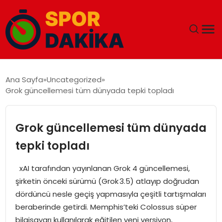
ANA SAYFA
Ana Sayfa
Uncategorized
Grok güncellemesi tüm dünyada tepki topladı
GÜNDEM
DÜNYA
Grok güncellemesi tüm dünyada
tepki topladı
EĞITIM
xAI tarafından yayınlanan Grok 4 güncellemesi,
EKONOMI
şirketin önceki sürümü (Grok 3.5) atlayıp doğrudan
dördüncü nesle geçiş yapmasıyla çeşitli tartışmaları
MAGAZIN
beraberinde getirdi. Memphis’teki Colossus süper
bilgisayarı kullanılarak eğitilen yeni versiyon,