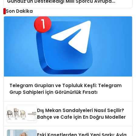
Gündüz’ün Desteklediği Milli Sporcu Avrupa
Arenasında
Son Dakika
Telegram Grupları ve Topluluk Keşfi: Telegram
Grup Sahipleri İçin Görünürlük Fırsatı
Dış Mekan Sandalyeleri Nasıl Seçilir?
Bahçe ve Cafe İçin En Doğru Modeller
Eski Kasetlerden Yedi Yeni Şarkı: Ayla