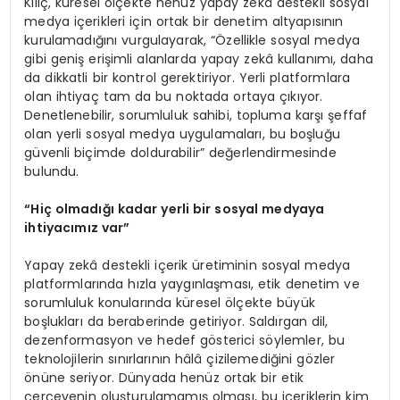
Kılıç, küresel ölçekte henüz yapay zekâ destekli sosyal
medya içerikleri için ortak bir denetim altyapısının
kurulamadığını vurgulayarak, “Özellikle sosyal medya
gibi geniş erişimli alanlarda yapay zekâ kullanımı, daha
da dikkatli bir kontrol gerektiriyor. Yerli platformlara
olan ihtiyaç tam da bu noktada ortaya çıkıyor.
Denetlenebilir, sorumluluk sahibi, topluma karşı şeffaf
olan yerli sosyal medya uygulamaları, bu boşluğu
güvenli biçimde doldurabilir” değerlendirmesinde
bulundu.
“
Hiç olmadığı kadar yerli bir sosyal medyaya
ihtiyacımız var”
Yapay zekâ destekli içerik üretiminin sosyal medya
platformlarında hızla yaygınlaşması, etik denetim ve
sorumluluk konularında küresel ölçekte büyük
boşlukları da beraberinde getiriyor. Saldırgan dil,
dezenformasyon ve hedef gösterici söylemler, bu
teknolojilerin sınırlarının hâlâ çizilemediğini gözler
önüne seriyor. Dünyada henüz ortak bir etik
çerçevenin oluşturulamamış olması, bu içeriklerin kim