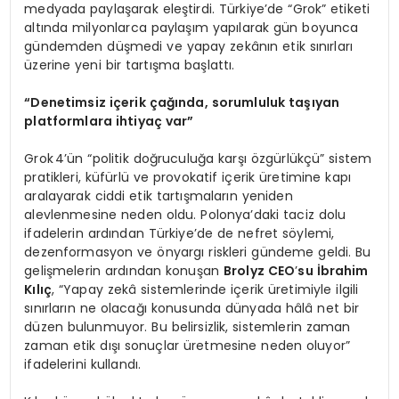
medyada paylaşarak eleştirdi. Türkiye’de “Grok” etiketi
altında milyonlarca paylaşım yapılarak gün boyunca
gündemden düşmedi ve yapay zekânın etik sınırları
üzerine yeni bir tartışma başlattı.
“
Denetimsiz iç
erik
çağında, sorumluluk taşıyan
platformlara ihtiyaç var”
Grok 4’ün “politik doğruculuğa karşı özgürlükçü” sistem
pratikleri, küfürlü ve provokatif içerik üretimine kapı
aralayarak ciddi etik tartışmaların yeniden
alevlenmesine neden oldu. Polonya’daki taciz dolu
ifadelerin ardından Türkiye’de de nefret söylemi,
dezenformasyon ve önyargı riskleri gündeme geldi. Bu
gelişmelerin ardından konuşan
Brolyz CEO
’
su İbrahim
Kılıç
, “Yapay zekâ sistemlerinde içerik üretimiyle ilgili
sınırların ne olacağı konusunda dünyada hâlâ net bir
düzen bulunmuyor. Bu belirsizlik, sistemlerin zaman
zaman etik dışı sonuçlar üretmesine neden oluyor”
ifadelerini kullandı.