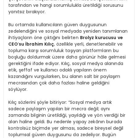
tarafından ve hangi sorumlulukla üretildiği sorusunu
yanıtsız bırakıyor.
Bu ortamda kullanıcıların güven duygusunun
zedelendiğini ve sosyal medyada yeniden tanımlanan
ihtiyaçların öne çıktığını belirten
Brolyz kurucusu ve
CEO
’
su İbrahim Kılıç
, özellikle yerli, denetlenebilir ve
topluma karşı sorumluluk taşıyan platformların bu
boşluğu doldurmak üzere daha görünür hâle gelmesi
gerektiğini ifade ediyor. Kılıç, sosyal medya alanında
etik, şeffaf ve kullanıcı odaklı yapıların önem
kazandığını vurgularken, bu alanın salt bir paylaşım
mecrasından çok daha fazlası haline geldiğini
söylüyor.
Kılıç sözlerini şöyle bitiriyor: “Sosyal medya artık
sadece paylaşım yapılan bir mecra değil; aynı
zamanda bilginin üretildiği, yayıldığı ve yön verdiği bir
alan haline geldi. Bu nedenle yapay zekânın burada
kontrolsüz biçimde yer alması, sadece bireysel değil
toplumsal güven duygusunu da zedeliyor. Bugün