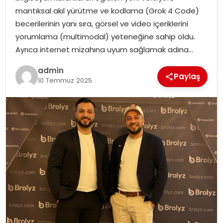
SAĞLIK
mantıksal akıl yürütme ve kodlama (Grok 4 Code)
becerilerinin yanı sıra, görsel ve video içeriklerini
SIYASET
yorumlama (multimodal) yeteneğine sahip oldu.
Ayrıca internet mizahına uyum sağlamak adına…
SPOR
admin
Paylaş
10 Temmuz 2025
TEKNOLOJI
YAŞAM