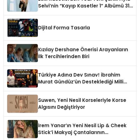
Selvi’nin “Kayıp Kasetler 1” Albümü 31
Temmuz’da Çıktı
Dijital Forma Tasarla
Kızılay Dershane Önerisi Arayanların
İlk Tercihlerinden Biri
Türkiye Adına Dev Sınav! İbrahim
Murat Gündüz’ün Desteklediği Milli
Sporcu Avrupa Arenasında
Suwen, Yeni Nesil Korseleriyle Korse
Algısını Değiştiriyor
İrem Yanar’ın Yeni Nesil Lip & Cheek
Stick’i Makyaj Çantalarının
Vazgeçilmezi Olmaya Aday