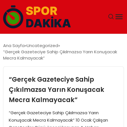
ANA SAYFA
Ana Sayfa
Uncategorized
“Gerçek Gazeteciye Sahip Çıkılmazsa Yarın Konuşacak
GÜNDEM
Mecra Kalmayacak”
DÜNYA
“Gerçek Gazeteciye Sahip
EĞITIM
Çıkılmazsa Yarın Konuşacak
Mecra Kalmayacak”
EKONOMI
“Gerçek Gazeteciye Sahip Çıkılmazsa Yarın
MAGAZIN
Konuşacak Mecra Kalmayacak” 10 Ocak Çalışan