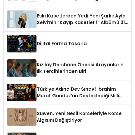
Eski Kasetlerden Yedi Yeni Şarkı: Ayla
Selvi’nin “Kayıp Kasetler 1” Albümü 31
Temmuz’da Çıktı
Dijital Forma Tasarla
Kızılay Dershane Önerisi Arayanların
İlk Tercihlerinden Biri
Türkiye Adına Dev Sınav! İbrahim
Murat Gündüz’ün Desteklediği Milli
Sporcu Avrupa Arenasında
Suwen, Yeni Nesil Korseleriyle Korse
Algısını Değiştiriyor