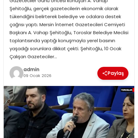
Gazeteciler Günü öncesi konuşan A. Vahap
SAĞLIK
Şehitoğlu, gerçek gazetecilerin ekonomik olarak
tükendiğini belirterek belediye ve odalara destek
SIYASET
çağrısı yaptı. Mersin İnternet Gazetecileri Cemiyeti
Başkanı A. Vahap Şehitoğlu, Toroslar Belediye Meclisi
SPOR
toplantısında yaptığı konuşmayla yerel basının
yaşadığı sorunlara dikkat çekti. Şehitoğlu, 10 Ocak
TEKNOLOJI
Çalışan Gazeteciler…
YAŞAM
admin
Paylaş
09 Ocak 2026