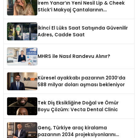
İrem Yanar’ın Yeni Nesil Lip & Cheek
Stick’i Makyaj Çantalarının
Vazgeçilmezi Olmaya Aday
İkinci El Lüks Saat Satışında Güvenilir
Adres, Cadde Saat
MHRS ile Nasıl Randevu Alınır?
Küresel ayakkabı pazarının 2030’da
588 milyar doları aşması bekleniyor
Tek Diş Eksikliğine Doğal ve Ömür
Boyu Çözüm: Vecta Dental Clinic
Genç, Türkiye araç kiralama
pazarının 2034 projeksiyonlarını