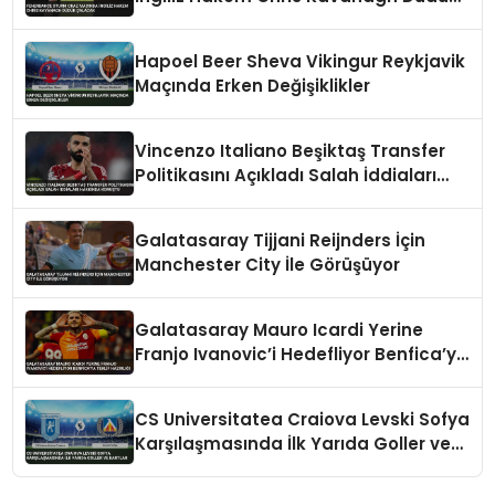
Çalacak
Hapoel Beer Sheva Vikingur Reykjavik
Maçında Erken Değişiklikler
Vincenzo Italiano Beşiktaş Transfer
Politikasını Açıkladı Salah İddiaları
Hakkında Konuştu
Galatasaray Tijjani Reijnders İçin
Manchester City İle Görüşüyor
Galatasaray Mauro Icardi Yerine
Franjo Ivanovic’i Hedefliyor Benfica’ya
Teklif Hazırlığı
CS Universitatea Craiova Levski Sofya
Karşılaşmasında İlk Yarıda Goller ve
Kartlar