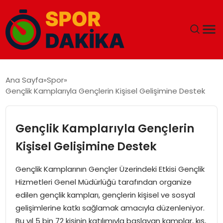
ANA SAYFA
Ana Sayfa
Spor
Gençlik Kamplarıyla Gençlerin Kişisel Gelişimine Destek
GÜNDEM
DÜNYA
Gençlik Kamplarıyla Gençlerin
Kişisel Gelişimine Destek
EĞITIM
Gençlik Kamplarının Gençler Üzerindeki Etkisi Gençlik
EKONOMI
Hizmetleri Genel Müdürlüğü tarafından organize
edilen gençlik kampları, gençlerin kişisel ve sosyal
MAGAZIN
gelişimlerine katkı sağlamak amacıyla düzenleniyor.
Bu yıl 5 bin 72 kişinin katılımıyla başlayan kamplar, kış,