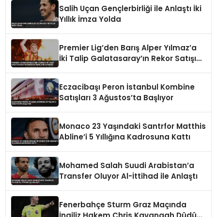
Salih Uçan Gençlerbirliği ile Anlaştı İki
Yıllık İmza Yolda
Premier Lig’den Barış Alper Yılmaz’a
İki Talip Galatasaray’ın Rekor Satışını
Zorlayabilir
Eczacibaşı Peron İstanbul Kombine
Satışları 3 Ağustos’ta Başlıyor
Monaco 23 Yaşındaki Santrfor Matthis
Abline’i 5 Yıllığına Kadrosuna Kattı
Mohamed Salah Suudi Arabistan’a
Transfer Oluyor Al-İttihad ile Anlaştı
Fenerbahçe Sturm Graz Maçında
İngiliz Hakem Chris Kavanagh Düdük