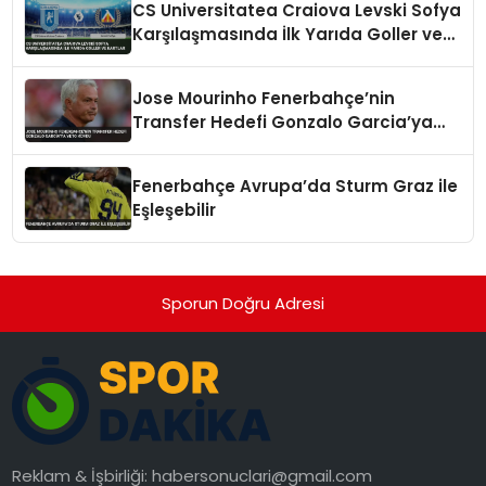
CS Universitatea Craiova Levski Sofya
Karşılaşmasında İlk Yarıda Goller ve
Kartlar
Jose Mourinho Fenerbahçe’nin
Transfer Hedefi Gonzalo Garcia’ya
Veto Koydu
Fenerbahçe Avrupa’da Sturm Graz ile
Eşleşebilir
Sporun Doğru Adresi
Reklam & İşbirliği:
habersonuclari@gmail.com