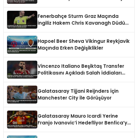
Fenerbahçe Sturm Graz Maçında
İngiliz Hakem Chris Kavanagh Düdük
Çalacak
Hapoel Beer Sheva Vikingur Reykjavik
Maçında Erken Değişiklikler
Vincenzo Italiano Beşiktaş Transfer
Politikasını Açıkladı Salah İddiaları
Hakkında Konuştu
Galatasaray Tijjani Reijnders İçin
Manchester City İle Görüşüyor
Galatasaray Mauro Icardi Yerine
Franjo Ivanovic’i Hedefliyor Benfica’ya
Teklif Hazırlığı