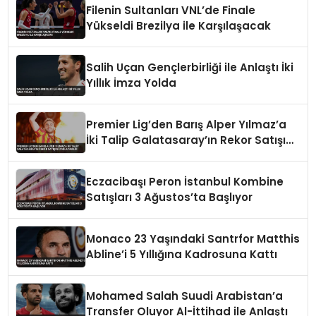
Filenin Sultanları VNL’de Finale
Yükseldi Brezilya ile Karşılaşacak
Salih Uçan Gençlerbirliği ile Anlaştı İki
Yıllık İmza Yolda
Premier Lig’den Barış Alper Yılmaz’a
İki Talip Galatasaray’ın Rekor Satışını
Zorlayabilir
Eczacibaşı Peron İstanbul Kombine
Satışları 3 Ağustos’ta Başlıyor
Monaco 23 Yaşındaki Santrfor Matthis
Abline’i 5 Yıllığına Kadrosuna Kattı
Mohamed Salah Suudi Arabistan’a
Transfer Oluyor Al-İttihad ile Anlaştı