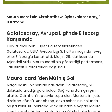
Mauro Icardi’nin Akrobatik Golüyle Galatasaray, 1-
0 Kazandı
Galatasaray, Avrupa Ligi’nde Elfsborg
Karşısında
Türk futbolunun Süper Lig temsilcilerinden
Galatasaray, UEFA Avrupa Ligi 3. hafta maçında İsveç
ekibi Elfsborg’u konuk etti. Maçın 28. dakikasında
Arjantinli yıldız Mauro Icardi’nin gösterdiği performans,
Sarı Kırmızılı taraftarları coşturdu.
Mauro Icardi’den Müthiş Gol
Maça baskılı bir şekilde başlayan Galatasaray, 28.
dakikada aradığı golü buldu. Sağ kanattan gelişen
atakta Osimhen’in pasıyla topu alan Mertens’in şutu
direkten döndü. Ancak top, ceza sahasının solunda
boşta kaldı. Bu noktada kritik bir hamle yapan Mauro
Icardi, akrobatik bir vuruşla topu ağlarla buluşturarak