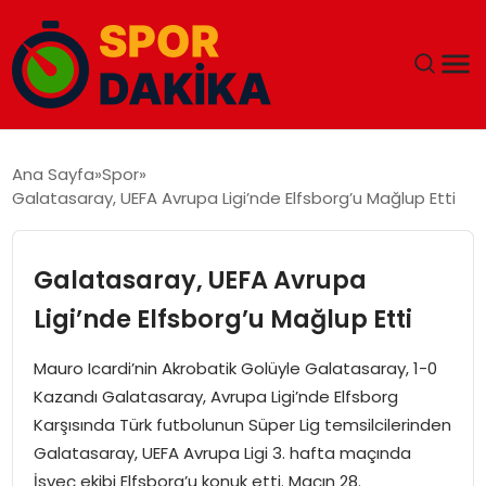
ANA SAYFA
Ana Sayfa
Spor
Galatasaray, UEFA Avrupa Ligi’nde Elfsborg’u Mağlup Etti
GÜNDEM
DÜNYA
Galatasaray, UEFA Avrupa
Ligi’nde Elfsborg’u Mağlup Etti
EĞITIM
Mauro Icardi’nin Akrobatik Golüyle Galatasaray, 1-0
EKONOMI
Kazandı Galatasaray, Avrupa Ligi’nde Elfsborg
Karşısında Türk futbolunun Süper Lig temsilcilerinden
MAGAZIN
Galatasaray, UEFA Avrupa Ligi 3. hafta maçında
İsveç ekibi Elfsborg’u konuk etti. Maçın 28.