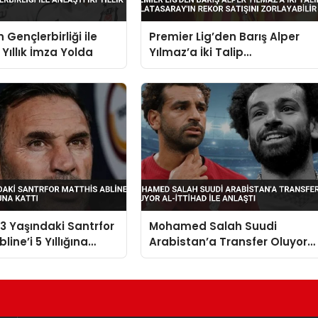
 Gençlerbirliği ile
Premier Lig’den Barış Alper
i Yıllık İmza Yolda
Yılmaz’a İki Talip
Galatasaray’ın Rekor Satışını
Zorlayabilir
 Yaşındaki Santrfor
Mohamed Salah Suudi
line’i 5 Yıllığına
Arabistan’a Transfer Oluyor
a Kattı
Al-İttihad ile Anlaştı