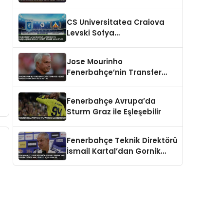
Hedefliyor Benfica’ya Teklif
Hazırlığı
CS Universitatea Craiova
Levski Sofya
Karşılaşmasında İlk Yarıda
Goller ve Kartlar
Jose Mourinho
Fenerbahçe’nin Transfer
Hedefi Gonzalo Garcia’ya
Veto Koydu
Fenerbahçe Avrupa’da
Sturm Graz ile Eşleşebilir
Fenerbahçe Teknik Direktörü
İsmail Kartal’dan Gornik
Zabrze Maçı Öncesi
Açıklamalar