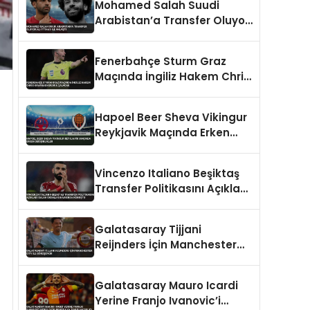
Mohamed Salah Suudi
Arabistan’a Transfer Oluyor
Al-İttihad ile Anlaştı
Fenerbahçe Sturm Graz
Maçında İngiliz Hakem Chris
Kavanagh Düdük Çalacak
Hapoel Beer Sheva Vikingur
Reykjavik Maçında Erken
Değişiklikler
Vincenzo Italiano Beşiktaş
Transfer Politikasını Açıkladı
Salah İddiaları Hakkında
Konuştu
Galatasaray Tijjani
Reijnders İçin Manchester
City İle Görüşüyor
Galatasaray Mauro Icardi
Yerine Franjo Ivanovic’i