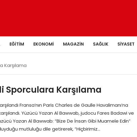
A
EĞITIM
EKONOMI
MAGAZIN
SAĞLIK
SIYASET
ara Karşılama
nli Sporculara Karşılama
 Karşılandı Fransa’nın Paris Charles de Gaulle Havalimanı’na
ile karşılandı. Yüzücü Yazan Al Bawwab, judocu Fares Badawi ve
üzücü Yazan Al Bawwab: “Bize De İnsan Gibi Muamele Edin”
uyduğu mutluluğu dile getirerek, “Hiçbirimiz…