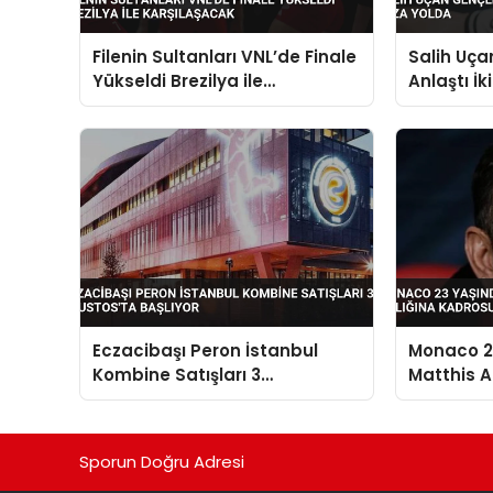
Filenin Sultanları VNL’de Finale
Salih Uçan
Yükseldi Brezilya ile
Anlaştı İk
Karşılaşacak
Eczacibaşı Peron İstanbul
Monaco 23
Kombine Satışları 3
Matthis Ab
Ağustos’ta Başlıyor
Kadrosun
Sporun Doğru Adresi