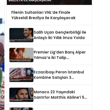
Filenin Sultanları VNL’de Finale
Yükseldi Brezilya ile Karşılaşacak
Salih Uçan Gençlerbirliği ile
Anlaştı İki Yıllık İmza Yolda
Premier Lig’den Barış Alper
Yılmaz’a İki Talip
Galatasaray’ın Rekor
Satışını Zorlayabilir
Eczacibaşı Peron İstanbul
Kombine Satışları 3
Ağustos’ta Başlıyor
Monaco 23 Yaşındaki
Santrfor Matthis Abline’i 5
Yıllığına Kadrosuna Kattı