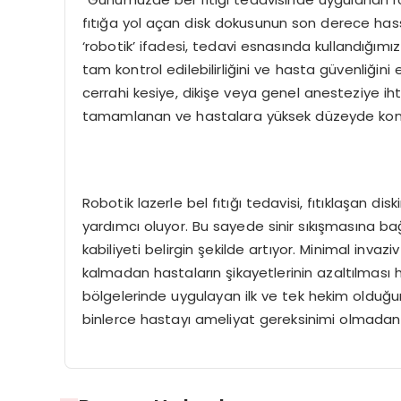
fıtığa yol açan disk dokusunun son derece hassa
‘robotik’ ifadesi, tedavi esnasında kullandığımı
tam kontrol edilebilirliğini ve hasta güvenliğini
cerrahi kesiye, dikişe veya genel anesteziye ih
tamamlanan ve hastalara yüksek düzeyde konfo
Robotik lazerle bel fıtığı tedavisi, fıtıklaşan di
yardımcı oluyor. Bu sayede sinir sıkışmasına bağ
kabiliyeti belirgin şekilde artıyor. Minimal inva
kalmadan hastaların şikayetlerinin azaltılmas
bölgelerinde uygulayan ilk ve tek hekim olduğun
binlerce hastayı ameliyat gereksinimi olmadan s