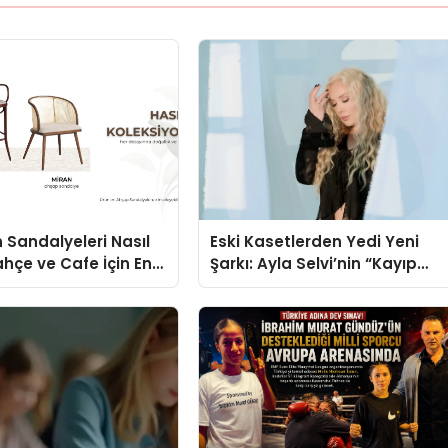
 Sandalyeleri Nasıl
Eski Kasetlerden Yedi Yeni
ahçe ve Cafe İçin En
Şarkı: Ayla Selvi’nin “Kayıp
eller
Kasetler 1” Albümü 31
Temmuz’da Çıktı