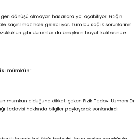
 ve geri dönüşü olmayan hasarlara yol açabiliyor. Fıtığın
e kaçınılmaz hale gelebiliyor. Tüm bu sağlık sorunlarının
 bozuklukları gibi durumlar da bireylerin hayat kalitesinde
avisi mümkün”
özümün mümkün olduğuna dikkat çeken Fizik Tedavi Uzmanı Dr.
ığı tedavisi hakkında bilgiler paylaşarak sonlandırdı:
k lazerle bel fıtığı tedavisi, lazer ışınları aracılığıyla