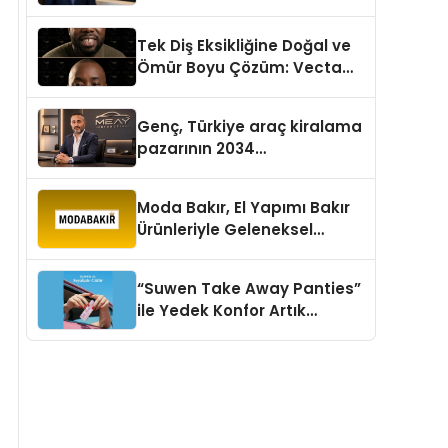
aşması bekleniyor
Tek Diş Eksikliğine Doğal ve
Ömür Boyu Çözüm: Vecta
Dental Clinic
Genç, Türkiye araç kiralama
pazarının 2034
projeksiyonlarını
değerlendirdi
Moda Bakır, El Yapımı Bakır
Ürünleriyle Geleneksel
Zanaatkârlığı Modern
Yaşam Alanlarına Taşıyor
“Suwen Take Away Panties”
ile Yedek Konfor Artık
Çantanızda!