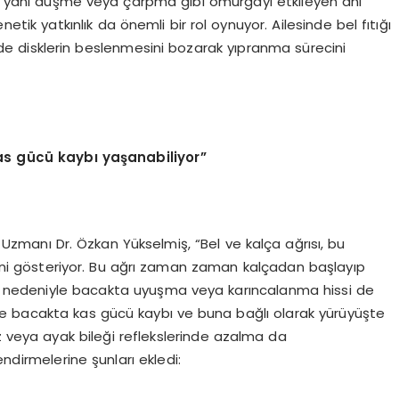
ar, yani düşme veya çarpma gibi omurgayı etkileyen ani
netik yatkınlık da önemli bir rol oynuyor. Ailesinde bel fıtığı
 de disklerin beslenmesini bozarak yıpranma sürecini
as gücü kaybı yaşanabiliyor”
vi Uzmanı Dr. Özkan Yükselmiş, “Bel ve kalça ağrısı, bu
ndini gösteriyor. Bu ağrı zaman zaman kalçadan başlayıp
skı nedeniyle bacakta uyuşma veya karıncalanma hissi de
 ise bacakta kas gücü kaybı ve buna bağlı olarak yürüyüşte
z veya ayak bileği reflekslerinde azalma da
ndirmelerine şunları ekledi: