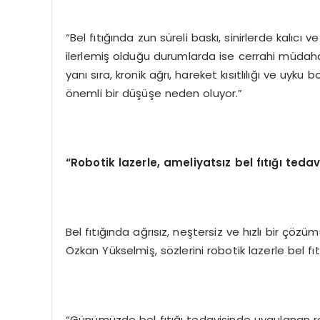
“Bel fıtığında zun süreli baskı, sinirlerde kalıcı
ilerlemiş olduğu durumlarda ise cerrahi müdahal
yanı sıra, kronik ağrı, hareket kısıtlılığı ve uyku
önemli bir düşüşe neden oluyor.”
“
Robotik lazerle, ameliyatsız bel fıtığı ted
Bel fıtığında ağrısız, neştersiz ve hızlı bir ç
Özkan Yükselmiş, sözlerini robotik lazerle bel fıt
“Günümüzde bel fıtığı tedavisinde uygulanan roboti