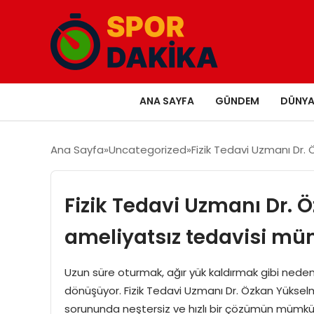
ANA SAYFA
GÜNDEM
DÜNY
Ana Sayfa
Uncategorized
Fizik Tedavi Uzmanı Dr. 
Fizik Tedavi Uzmanı Dr. Ö
ameliyatsız tedavisi m
Uzun süre oturmak, ağır yük kaldırmak gibi nedenle
dönüşüyor. Fizik Tedavi Uzmanı Dr. Özkan Yükselmiş 
sorununda neştersiz ve hızlı bir çözümün mümkün 