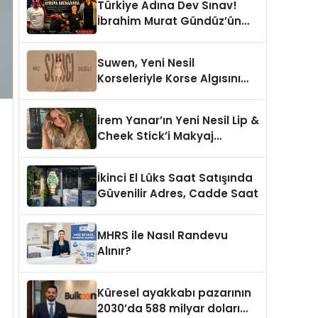
Türkiye Adına Dev Sınav!
İbrahim Murat Gündüz’ün
Desteklediği Milli Sporcu
Avrupa Arenasında
Suwen, Yeni Nesil
Korseleriyle Korse Algısını
Değiştiriyor
İrem Yanar’ın Yeni Nesil Lip &
Cheek Stick’i Makyaj
Çantalarının Vazgeçilmezi
Olmaya Aday
İkinci El Lüks Saat Satışında
Güvenilir Adres, Cadde Saat
MHRS ile Nasıl Randevu
Alınır?
Küresel ayakkabı pazarının
2030’da 588 milyar doları