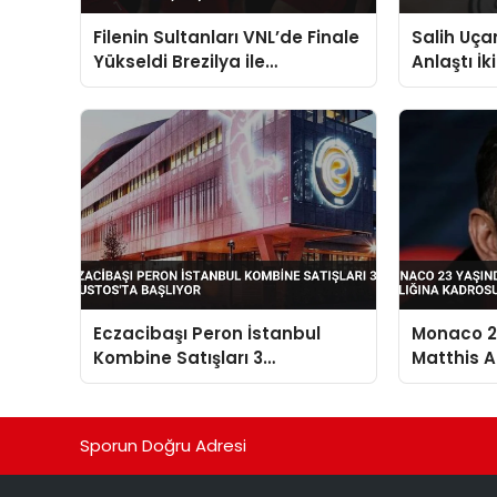
Filenin Sultanları VNL’de Finale
Salih Uçan
Yükseldi Brezilya ile
Anlaştı İk
Karşılaşacak
Eczacibaşı Peron İstanbul
Monaco 23
Kombine Satışları 3
Matthis Ab
Ağustos’ta Başlıyor
Kadrosun
Sporun Doğru Adresi