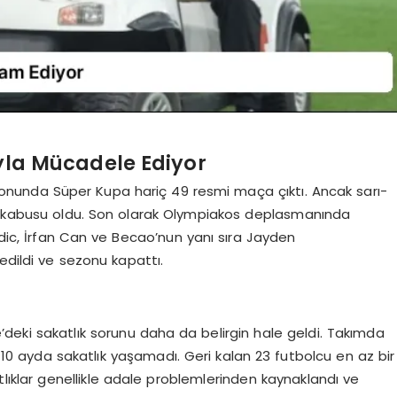
yla Mücadele Ediyor
unda Süper Kupa hariç 49 resmi maça çıktı. Ancak sarı-
ık kabusu oldu. Son olarak Olympiakos deplasmanında
adic, İrfan Can ve Becao’nun yanı sıra Jayden
edildi ve sezonu kapattı.
’deki sakatlık sorunu daha da belirgin hale geldi. Takımda
10 ayda sakatlık yaşamadı. Geri kalan 23 futbolcu en az bir
tlıklar genellikle adale problemlerinden kaynaklandı ve