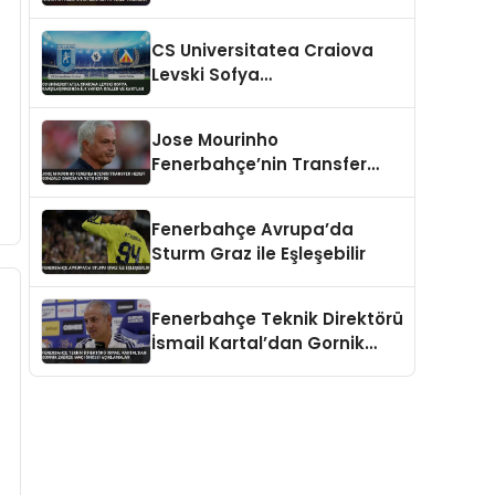
Hedefliyor Benfica’ya Teklif
Hazırlığı
CS Universitatea Craiova
Levski Sofya
Karşılaşmasında İlk Yarıda
Goller ve Kartlar
Jose Mourinho
Fenerbahçe’nin Transfer
Hedefi Gonzalo Garcia’ya
Veto Koydu
Fenerbahçe Avrupa’da
Sturm Graz ile Eşleşebilir
Fenerbahçe Teknik Direktörü
İsmail Kartal’dan Gornik
Zabrze Maçı Öncesi
Açıklamalar