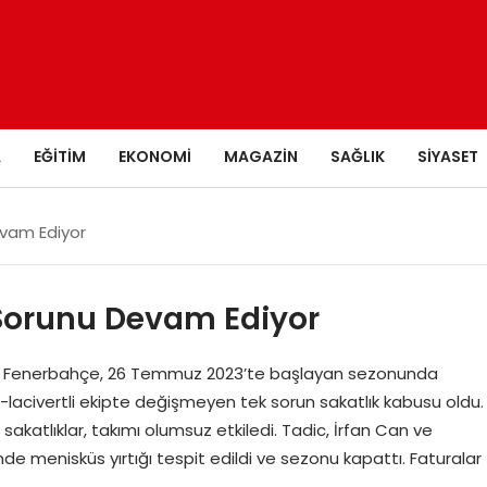
A
EĞITIM
EKONOMI
MAGAZIN
SAĞLIK
SIYASET
evam Ediyor
Sorunu Devam Ediyor
or Fenerbahçe, 26 Temmuz 2023’te başlayan sezonunda
-lacivertli ekipte değişmeyen tek sorun sakatlık kabusu oldu.
atlıklar, takımı olumsuz etkiledi. Tadic, İrfan Can ve
e menisküs yırtığı tespit edildi ve sezonu kapattı. Faturalar