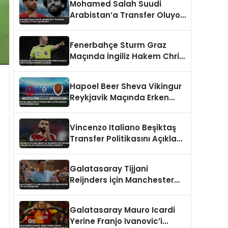
Mohamed Salah Suudi
Arabistan’a Transfer Oluyor
Al-İttihad ile Anlaştı
Fenerbahçe Sturm Graz
Maçında İngiliz Hakem Chris
Kavanagh Düdük Çalacak
Hapoel Beer Sheva Vikingur
Reykjavik Maçında Erken
Değişiklikler
Vincenzo Italiano Beşiktaş
Transfer Politikasını Açıkladı
Salah İddiaları Hakkında
Konuştu
Galatasaray Tijjani
Reijnders İçin Manchester
City İle Görüşüyor
Galatasaray Mauro Icardi
Yerine Franjo Ivanovic’i