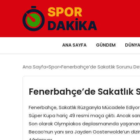
ANA SAYFA
GÜNDEM
DÜNY
Ana Sayfa
Spor
Fenerbahçe’de Sakatlık Sorunu D
Fenerbahçe’de Sakatlık 
Fenerbahçe, Sakatlık Rüzgarıyla Mücadele Ediy
Süper Kupa hariç 49 resmi maça çıktı. Ancak sarı
Son olarak Olympiakos deplasmanında yaşanan sak
Becao’nun yanı sıra Jayden Oosterwolde’un dizind
Ağırlaşıyor…