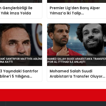
 Gençlerbirliği ile
Premier Lig’den Barış Alper
i Yıllık İmza Yolda
Yılmaz’a İki Talip
Galatasaray’ın Rekor Satışını
Zorlayabilir
 Yaşındaki Santrfor
Mohamed Salah Suudi
line’i 5 Yıllığına
Arabistan’a Transfer Oluyor
a Kattı
Al-İttihad ile Anlaştı