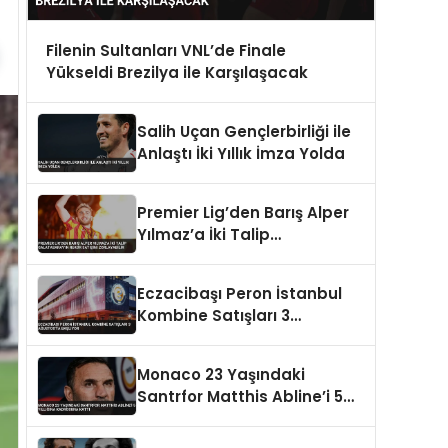
Filenin Sultanları VNL’de Finale
Yükseldi Brezilya ile Karşılaşacak
Salih Uçan Gençlerbirliği ile
Anlaştı İki Yıllık İmza Yolda
Premier Lig’den Barış Alper
Yılmaz’a İki Talip
Galatasaray’ın Rekor
Satışını Zorlayabilir
Eczacibaşı Peron İstanbul
Kombine Satışları 3
Ağustos’ta Başlıyor
Monaco 23 Yaşındaki
Santrfor Matthis Abline’i 5
Yıllığına Kadrosuna Kattı