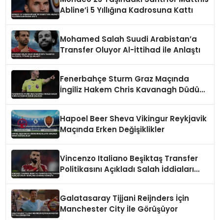
Abline’i 5 Yıllığına Kadrosuna Kattı
Mohamed Salah Suudi Arabistan’a
Transfer Oluyor Al-İttihad ile Anlaştı
Fenerbahçe Sturm Graz Maçında
İngiliz Hakem Chris Kavanagh Düdük
Çalacak
Hapoel Beer Sheva Vikingur Reykjavik
Maçında Erken Değişiklikler
Vincenzo Italiano Beşiktaş Transfer
Politikasını Açıkladı Salah İddiaları
Hakkında Konuştu
Galatasaray Tijjani Reijnders İçin
Manchester City İle Görüşüyor