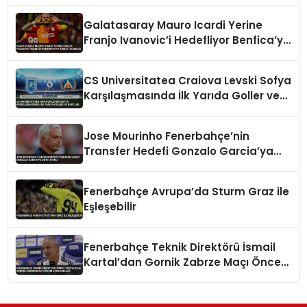
Galatasaray Mauro Icardi Yerine
Franjo Ivanovic’i Hedefliyor Benfica’ya
Teklif Hazırlığı
CS Universitatea Craiova Levski Sofya
Karşılaşmasında İlk Yarıda Goller ve
Kartlar
Jose Mourinho Fenerbahçe’nin
Transfer Hedefi Gonzalo Garcia’ya
Veto Koydu
Fenerbahçe Avrupa’da Sturm Graz ile
Eşleşebilir
Fenerbahçe Teknik Direktörü İsmail
Kartal’dan Gornik Zabrze Maçı Öncesi
Açıklamalar