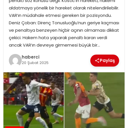
penaltı söz konusu değil. Kostic’in hareketi, hakemi
SAĞLIK
aldatmaya yönelik bir hareket olarak nitelendirilebilir.
VAR’ın müdahale etmesi gereken bir pozisyondu.
SIYASET
Deniz Çoban: Direnç Tonusluoğlu’nun geriye kaçması
ve penaltıya benzeyen hiçbir açının olmaması dikkat
SPOR
çekici. Hakem hata yaparak penaltı kararı verdi
ancak VAR’ın devreye girmemesi büyük bir…
TEKNOLOJI
haberci
Paylaş
YAŞAM
20 Şubat 2025