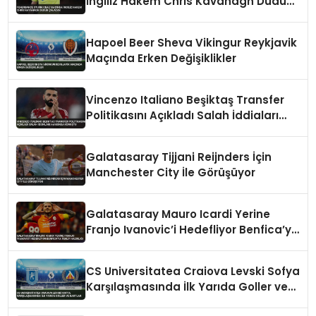
İngiliz Hakem Chris Kavanagh Düdük
Çalacak
Hapoel Beer Sheva Vikingur Reykjavik
Maçında Erken Değişiklikler
Vincenzo Italiano Beşiktaş Transfer
Politikasını Açıkladı Salah İddiaları
Hakkında Konuştu
Galatasaray Tijjani Reijnders İçin
Manchester City İle Görüşüyor
Galatasaray Mauro Icardi Yerine
Franjo Ivanovic’i Hedefliyor Benfica’ya
Teklif Hazırlığı
CS Universitatea Craiova Levski Sofya
Karşılaşmasında İlk Yarıda Goller ve
Kartlar