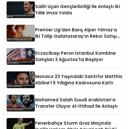
Salih Uçan Gençlerbirliği ile Anlaştı İki
Yıllık İmza Yolda
Premier Lig’den Barış Alper Yılmaz’a
İki Talip Galatasaray’ın Rekor Satışını
Zorlayabilir
Eczacibaşı Peron İstanbul Kombine
Satışları 3 Ağustos’ta Başlıyor
Monaco 23 Yaşındaki Santrfor Matthis
Abline’i 5 Yıllığına Kadrosuna Kattı
Mohamed Salah Suudi Arabistan’a
Transfer Oluyor Al-İttihad ile Anlaştı
Fenerbahçe Sturm Graz Maçında