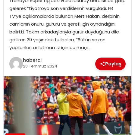
Trendyol Süper Lig’deki Galatasaray derbisinde galip
SAĞLIK
gelerek “tiyatroya son verdiklerini” vurguladı. FB
TV’ye açıklamalarda bulunan Mert Hakan, derbinin
SIYASET
camianın onuru, gururu ve şerefi için oynandığını
belirtti. Takım arkadaşlarıyla gurur duyduğunu dile
SPOR
getiren 29 yaşındaki futbolcu, “Bütün sezon
yapılanları anlatmamız için bu maçı…
TEKNOLOJI
haberci
Paylaş
YAŞAM
20 Temmuz 2024