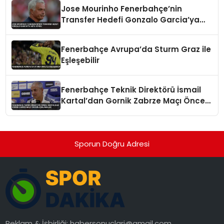
Jose Mourinho Fenerbahçe’nin
Transfer Hedefi Gonzalo Garcia’ya
Veto Koydu
Fenerbahçe Avrupa’da Sturm Graz ile
Eşleşebilir
Fenerbahçe Teknik Direktörü İsmail
Kartal’dan Gornik Zabrze Maçı Öncesi
Açıklamalar
Sporun Doğru Adresi
Reklam & İşbirliği:
habersonuclari@gmail.com